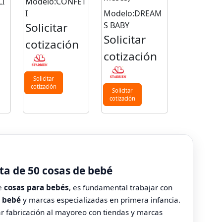
I
Modelo:CONFET
I
Modelo:DREAM
Solicitar
S BABY
Solicitar
n
cotización
cotización
Solicitar
cotización
Solicitar
cotización
sta de 50 cosas de bebé
de
cosas para bebés
, es fundamental trabajar con
a bebé
y marcas especializadas en primera infancia.
r fabricación al mayoreo con tiendas y marcas