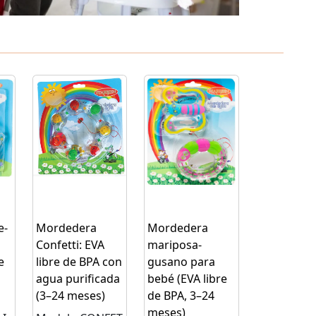
e-
Mordedera
Mordedera
Confetti: EVA
mariposa-
e
libre de BPA con
gusano para
agua purificada
bebé (EVA libre
(3–24 meses)
de BPA, 3–24
meses)