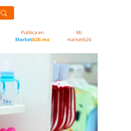
Publica en
Mi
Market
b2b.mx
marketb2b