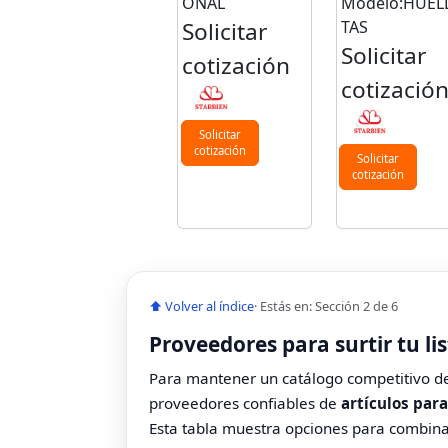
ONAL
Modelo:HUELL
Solicitar
TAS
Solicitar
cotización
cotizació
Solicitar
cotización
Solicitar
cotización
⬆ Volver al índice
· Estás en: Sección 2 de 6
Proveedores para surtir tu li
Para mantener un catálogo competitivo 
proveedores confiables de
artículos par
Esta tabla muestra opciones para combina