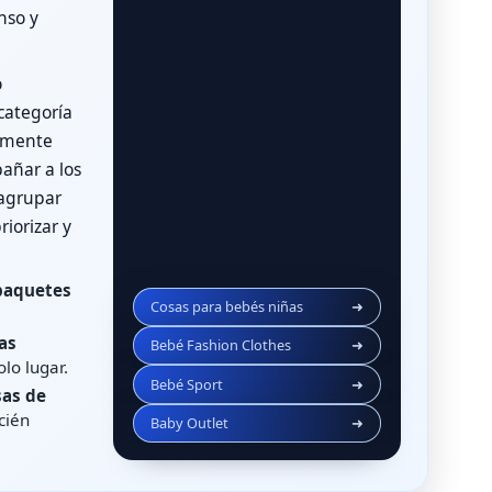
nso y
o
 categoría
ramente
añar a los
 agrupar
riorizar y
paquetes
Cosas para bebés niñas
➜
as
Bebé Fashion Clothes
➜
lo lugar.
Bebé Sport
➜
sas de
cién
Baby Outlet
➜