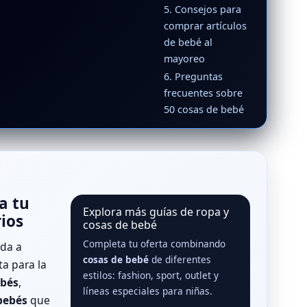
5. Consejos para
comprar artículos
de bebé al
mayoreo
6. Preguntas
frecuentes sobre
50 cosas de bebé
a tu
Explora más guías de ropa y
rios
cosas de bebé
Completa tu oferta combinando
da a
cosas de bebé
de diferentes
ta para la
estilos: fashion, sport, outlet y
ebés
,
líneas especiales para niñas.
bebés
que