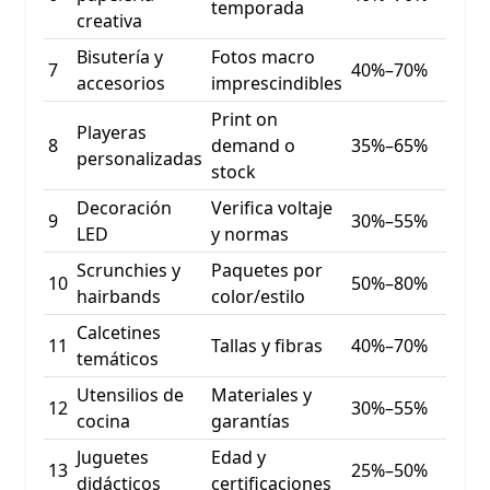
temporada
creativa
Bisutería y
Fotos macro
7
40%–70%
accesorios
imprescindibles
Print on
Playeras
8
demand o
35%–65%
personalizadas
stock
Decoración
Verifica voltaje
9
30%–55%
LED
y normas
Scrunchies y
Paquetes por
10
50%–80%
hairbands
color/estilo
Calcetines
11
Tallas y fibras
40%–70%
temáticos
Utensilios de
Materiales y
12
30%–55%
cocina
garantías
Juguetes
Edad y
13
25%–50%
didácticos
certificaciones