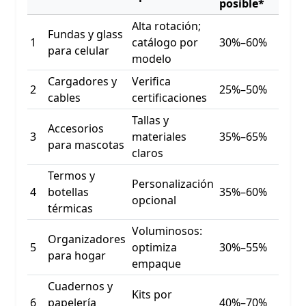
posible*
Alta rotación;
Fundas y glass
1
catálogo por
30%–60%
para celular
modelo
Cargadores y
Verifica
2
25%–50%
cables
certificaciones
Tallas y
Accesorios
3
materiales
35%–65%
para mascotas
claros
Termos y
Personalización
4
botellas
35%–60%
opcional
térmicas
Voluminosos:
Organizadores
5
optimiza
30%–55%
para hogar
empaque
Cuadernos y
Kits por
6
papelería
40%–70%