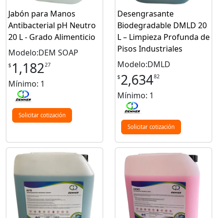
Jabón para Manos
Desengrasante
Antibacterial pH Neutro
Biodegradable DMLD 20
20 L - Grado Alimenticio
L – Limpieza Profunda de
Pisos Industriales
Modelo:DEM SOAP
Modelo:DMLD
1,182
27
$
2,634
82
$
Mínimo: 1
Mínimo: 1
Solicitar cotización
Solicitar cotización