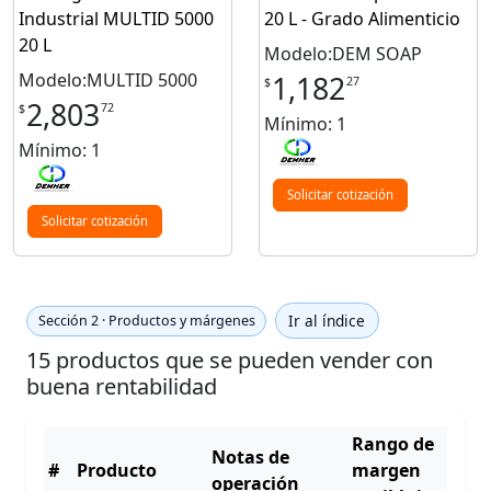
Industrial MULTID 5000
20 L - Grado Alimenticio
20 L
Modelo:DEM SOAP
Modelo:MULTID 5000
1,182
27
$
2,803
72
$
Mínimo: 1
Mínimo: 1
Solicitar cotización
Solicitar cotización
Ir al índice
Sección 2 · Productos y márgenes
15 productos que se pueden vender con
buena rentabilidad
Rango de
Notas de
#
Producto
margen
operación