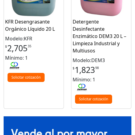
KFR Desengrasante
Detergente
Orgánico Líquido 20 L
Desinfectante
Enzimático DEM3 20 L –
Modelo:KFR
Limpieza Industrial y
2,705
35
$
Multiusos
Mínimo: 1
Modelo:DEM3
1,823
98
$
Solicitar cotización
Mínimo: 1
Solicitar cotización