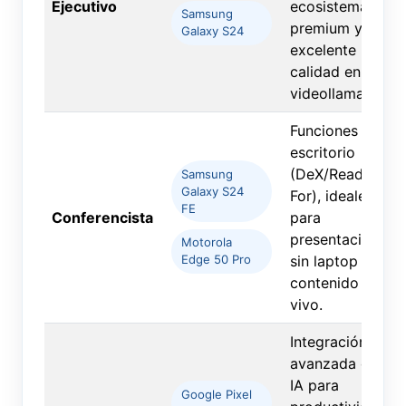
Ejecutivo
ecosistema
Samsung
premium y
Galaxy S24
excelente
calidad en
videollamadas.
Funciones tipo
escritorio
(DeX/Ready
Samsung
Galaxy S24
For), ideales
FE
Conferencista
para
presentaciones
Motorola
sin laptop y
Edge 50 Pro
contenido en
vivo.
Integración
avanzada de
IA para
Google Pixel