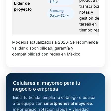
productividad,
8 Pro
Líder de
transcripción,
proyecto
Samsung
notas y
Galaxy S24+
gestión de
tareas en
tiempo real.
Modelos actualizados a 2026. Se recomienda
validar disponibilidad, garantía y
compatibilidad con redes en México.
Celulares al mayoreo para tu
negocio o empresa
Inicia tu tienda, amplía tu catálogo o equipa
a tu equipo con
smartphones al mayoreo
:
mejor precio, rotación rápida y variedad