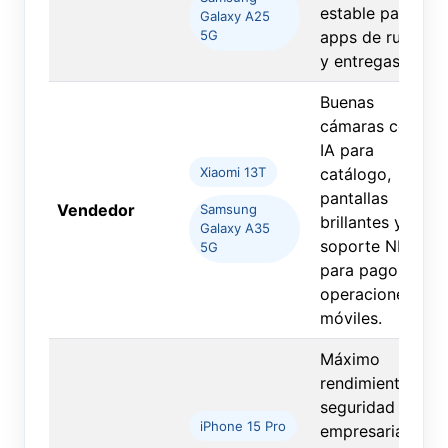
estable para
Galaxy A25
apps de rutas
5G
y entregas.
Buenas
cámaras con
IA para
Xiaomi 13T
catálogo,
pantallas
Vendedor
Samsung
brillantes y
Galaxy A35
soporte NFC
5G
para pagos y
operaciones
móviles.
Máximo
rendimiento,
seguridad
iPhone 15 Pro
empresarial,