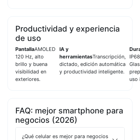
Productividad y experiencia
de uso
Pantalla
AMOLED
IA y
Dura
120 Hz, alto
herramientas
Transcripción,
IP68
brillo y buena
dictado, edición automática
Glas
visibilidad en
y productividad inteligente.
prep
exteriores.
uso 
FAQ: mejor smartphone para
negocios (2026)
¿Qué celular es mejor para negocios