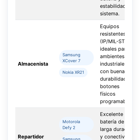
estabilidad del
sistema.
Equipos
resistentes
(IP/MIL-STD),
ideales para
Samsung
ambientes
XCover 7
Almacenista
industriales,
con buena
Nokia XR21
durabilidad y
botones
físicos
programables.
Excelente GPS,
batería de
Motorola
Defy 2
larga duración
Repartidor
y conectividad
Samsung