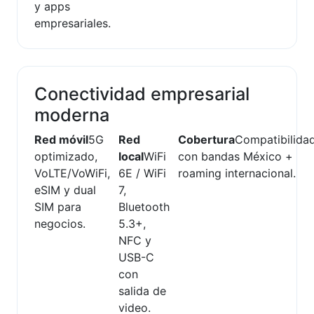
y apps
empresariales.
Conectividad empresarial
moderna
Red móvil
5G
Red
Cobertura
Compatibilida
optimizado,
local
WiFi
con bandas México +
VoLTE/VoWiFi,
6E / WiFi
roaming internacional.
eSIM y dual
7,
SIM para
Bluetooth
negocios.
5.3+,
NFC y
USB-C
con
salida de
video.