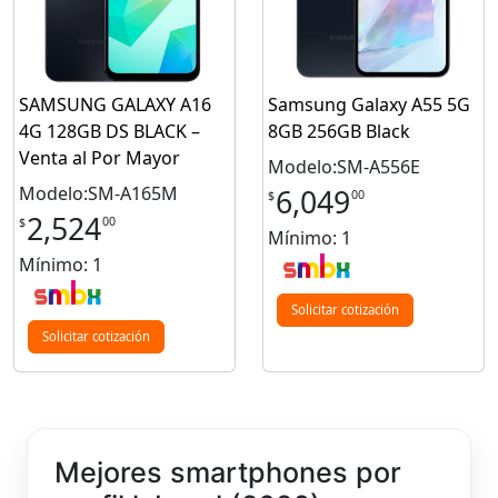
SAMSUNG GALAXY A16
Samsung Galaxy A55 5G
4G 128GB DS BLACK –
8GB 256GB Black
Venta al Por Mayor
Modelo:SM-A556E
Modelo:SM-A165M
6,049
00
$
2,524
00
$
Mínimo: 1
Mínimo: 1
Solicitar cotización
Solicitar cotización
Mejores smartphones por