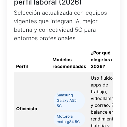
perfil laboral (2026)
Selección actualizada con equipos
vigentes que integran IA, mejor
batería y conectividad 5G para
entornos profesionales.
¿Por qué
Modelos
elegirlos en
Perfil
recomendados
2026?
Uso fluido en
apps de
trabajo,
Samsung
videollamadas
Galaxy A55
y correo. Buen
5G
Oficinista
balance entre
Motorola
rendimiento,
moto g84 5G
batería y