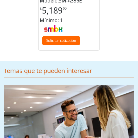
Modelo:SM-A356E
5,189
00
$
Mínimo: 1
Solicitar cotización
Temas que te pueden interesar