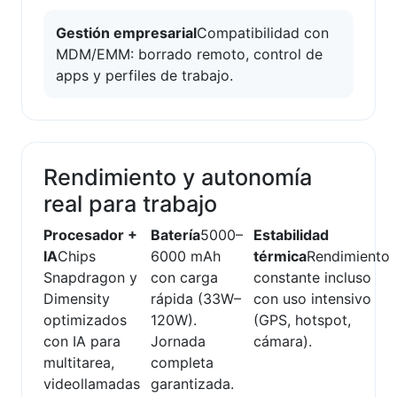
Gestión empresarial
Compatibilidad con
MDM/EMM: borrado remoto, control de
apps y perfiles de trabajo.
Rendimiento y autonomía
real para trabajo
Procesador +
Batería
5000–
Estabilidad
IA
Chips
6000 mAh
térmica
Rendimiento
Snapdragon y
con carga
constante incluso
Dimensity
rápida (33W–
con uso intensivo
optimizados
120W).
(GPS, hotspot,
con IA para
Jornada
cámara).
multitarea,
completa
videollamadas
garantizada.