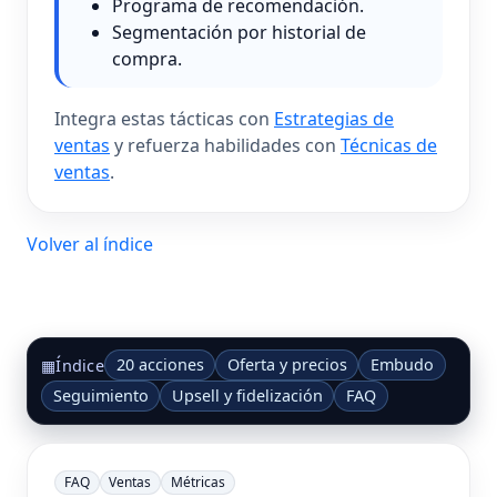
Programa de recomendación.
Segmentación por historial de
compra.
Integra estas tácticas con
Estrategias de
ventas
y refuerza habilidades con
Técnicas de
ventas
.
Volver al índice
20 acciones
Oferta y precios
Embudo
▦
Índice
Seguimiento
Upsell y fidelización
FAQ
FAQ
Ventas
Métricas