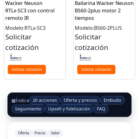
Wacker Neuson
Bailarina Wacker Neuson
RTLx‑SC3 con control
BS60-2plus motor 2
remoto IR
tiempos
Modelo:RTLx-SC3
Modelo:BS60-2PLUS
Solicitar
Solicitar
cotización
cotización
Solicitar cotización
Solicitar cotización
20 acciones
Oferta y precios
Embudo
▦
Índice
Seguimiento
Upsell y fidelización
FAQ
Oferta
Precio
Valor