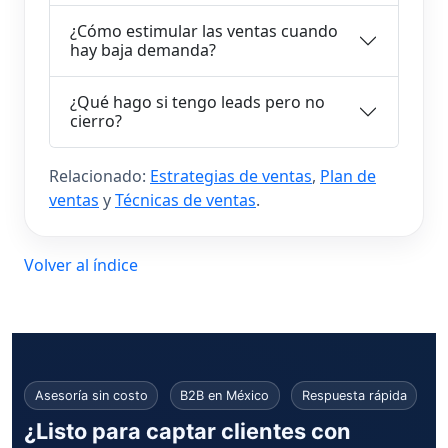
¿Cómo estimular las ventas cuando
hay baja demanda?
¿Qué hago si tengo leads pero no
cierro?
Relacionado:
Estrategias de ventas
,
Plan de
ventas
y
Técnicas de ventas
.
Volver al índice
Asesoría sin costo
B2B en México
Respuesta rápida
¿Listo para captar clientes con