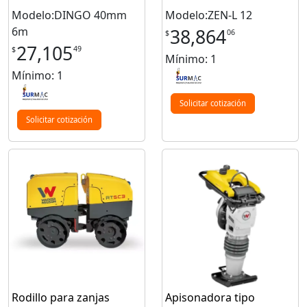
Modelo:DINGO 40mm
Modelo:ZEN-L 12
6m
38,864
06
$
27,105
49
$
Mínimo: 1
Mínimo: 1
Solicitar cotización
Solicitar cotización
Rodillo para zanjas
Apisonadora tipo