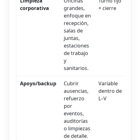
Limpieza
Oficinas
Turno fijo
corporativa
grandes,
+ cierre
enfoque en
recepción,
salas de
juntas,
estaciones
de trabajo
y
sanitarios.
Apoyo/backup
Cubrir
Variable
ausencias,
dentro de
refuerzo
L–V
por
eventos,
auditorías
o limpiezas
de detalle.