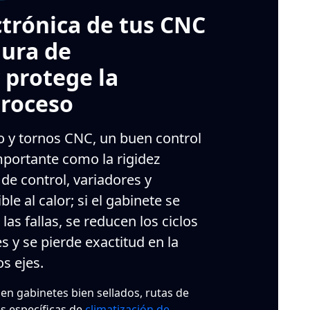
ctrónica de tus CNC
gura de
 protege la
proceso
 y tornos CNC, un buen control
mportante como la rigidez
de control, variadores y
le al calor; si el gabinete se
as fallas, se reducen los ciclos
s y se pierde exactitud en la
os ejes.
en gabinetes bien sellados, rutas de
es específicas de
climatización de