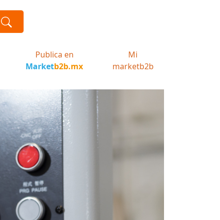
Publica en
Mi
Market
b2b.mx
marketb2b