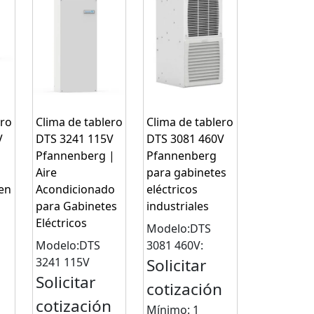
ero
Clima de tablero
Clima de tablero
V
DTS 3241 115V
DTS 3081 460V
Pfannenberg |
Pfannenberg
Aire
para gabinetes
en
Acondicionado
eléctricos
para Gabinetes
industriales
Eléctricos
Modelo:DTS
Modelo:DTS
3081 460V:
3241 115V
Solicitar
Solicitar
n
cotización
cotización
Mínimo: 1