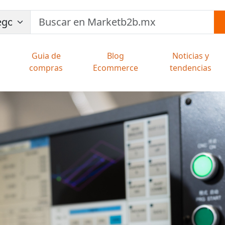
Guia de
Blog
Noticias y
compras
Ecommerce
tendencias