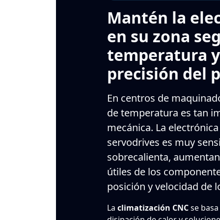
Mantén la ele
en su zona se
temperatura y
precisión del 
En centros de maquinado
de temperatura es tan i
mecánica. La electrónica 
servodrives es muy sensib
sobrecalienta, aumentan l
útiles de los componente
posición y velocidad de l
La
climatización CNC
se basa 
disipación de calor y solucion