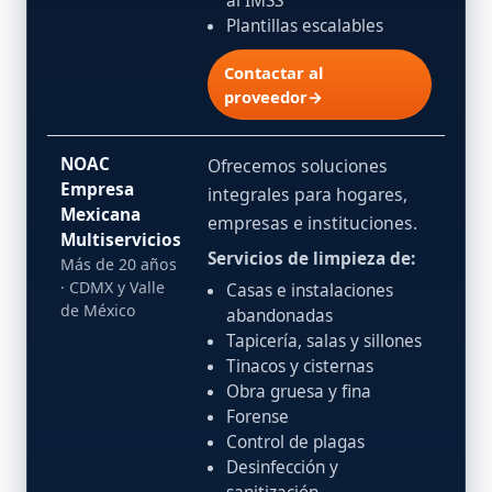
al IMSS
Plantillas escalables
Contactar al
proveedor→
NOAC
Ofrecemos soluciones
Empresa
integrales para hogares,
Mexicana
empresas e instituciones.
Multiservicios
Servicios de limpieza de:
Más de 20 años
· CDMX y Valle
Casas e instalaciones
de México
abandonadas
Tapicería, salas y sillones
Tinacos y cisternas
Obra gruesa y fina
Forense
Control de plagas
Desinfección y