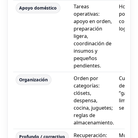
Tareas
Hogares
Apoyo doméstico
operativas:
poco ti
apoyo en orden,
con alta
preparación
logística
ligera,
coordinación de
insumos y
pequeños
pendientes.
Orden por
Cuando 
Organización
categorías:
desord
clósets,
“gana” a
despensa,
limpieza
cocina, juguetes;
se sosti
reglas de
almacenamiento.
Recuperación:
Mudanz
Profundo / correctivo