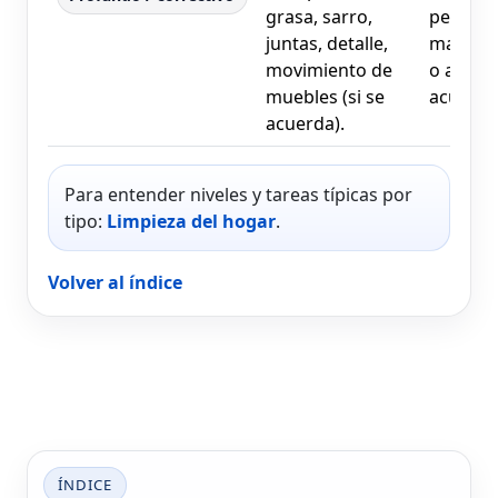
grasa, sarro,
periodo
juntas, detalle,
manten
movimiento de
o alta
muebles (si se
acumula
acuerda).
Para entender niveles y tareas típicas por
tipo:
Limpieza del hogar
.
Volver al índice
ÍNDICE