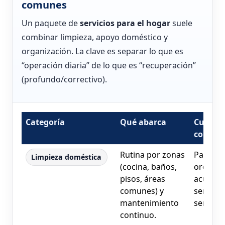
comunes
Un paquete de
servicios para el hogar
suele
combinar limpieza, apoyo doméstico y
organización. La clave es separar lo que es
“operación diaria” de lo que es “recuperación”
(profundo/correctivo).
Categoría
Qué abarca
Cuándo
convie
Rutina por zonas
Para so
Limpieza doméstica
(cocina, baños,
orden y
pisos, áreas
acumula
comunes) y
semana
mantenimiento
semana
continuo.