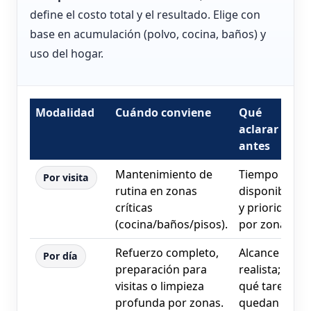
define el costo total y el resultado. Elige con
base en acumulación (polvo, cocina, baños) y
uso del hogar.
Modalidad
Cuándo conviene
Qué
aclarar
antes
Mantenimiento de
Tiempo
Por visita
rutina en zonas
disponible
críticas
y prioridad
(cocina/baños/pisos).
por zonas.
Refuerzo completo,
Alcance
Por día
preparación para
realista;
visitas o limpieza
qué tareas
profunda por zonas.
quedan