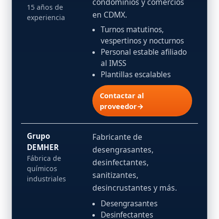
condominios y comercios
15 años de
en CDMX.
experiencia
Turnos matutinos,
vespertinos y nocturnos
Personal estable afiliado
al IMSS
Plantillas escalables
Contactar al
proveedor→
Grupo
Fabricante de
DEMHER
desengrasantes,
Fábrica de
desinfectantes,
químicos
sanitizantes,
industriales
desincrustantes y más.
Desengrasantes
Desinfectantes