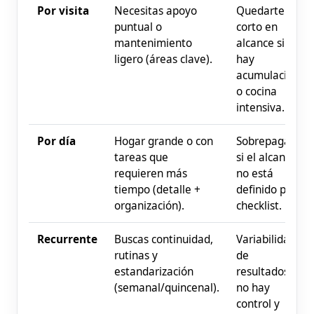
Por visita
Necesitas apoyo
Quedarte
puntual o
corto en
mantenimiento
alcance si
ligero (áreas clave).
hay
acumulación
o cocina
intensiva.
Por día
Hogar grande o con
Sobrepagar
tareas que
si el alcance
requieren más
no está
tiempo (detalle +
definido por
organización).
checklist.
Recurrente
Buscas continuidad,
Variabilidad
rutinas y
de
estandarización
resultados si
(semanal/quincenal).
no hay
control y