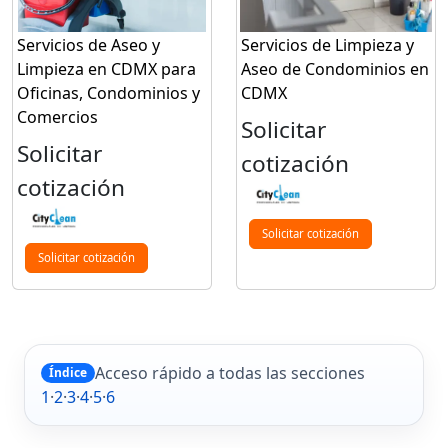
Servicios de Aseo y
Servicios de Limpieza y
Limpieza en CDMX para
Aseo de Condominios en
Oficinas, Condominios y
CDMX
Comercios
Solicitar
Solicitar
cotización
cotización
Solicitar cotización
Solicitar cotización
Acceso rápido a todas las secciones
Índice
1
·
2
·
3
·
4
·
5
·
6