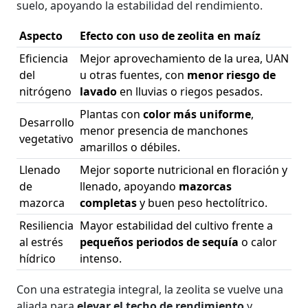
suelo, apoyando la estabilidad del rendimiento.
Aspecto
Efecto con uso de zeolita en maíz
Eficiencia
Mejor aprovechamiento de la urea, UAN
del
u otras fuentes, con
menor riesgo de
nitrógeno
lavado
en lluvias o riegos pesados.
Plantas con
color más uniforme
,
Desarrollo
menor presencia de manchones
vegetativo
amarillos o débiles.
Llenado
Mejor soporte nutricional en floración y
de
llenado, apoyando
mazorcas
mazorca
completas
y buen peso hectolítrico.
Resiliencia
Mayor estabilidad del cultivo frente a
al estrés
pequeños periodos de sequía
o calor
hídrico
intenso.
Con una estrategia integral, la zeolita se vuelve una
aliada para
elevar el techo de rendimiento
y