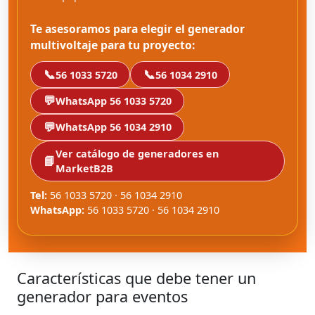
Te asesoramos para elegir el generador
multivoltaje para tu proyecto:
📞
📞
56 1033 5720
56 1034 2910
💬
WhatsApp 56 1033 5720
💬
WhatsApp 56 1034 2910
Ver catálogo de generadores en
📘
MarketB2B
Tel:
56 1033 5720 · 56 1034 2910
WhatsApp:
56 1033 5720 · 56 1034 2910
Características que debe tener un
generador para eventos