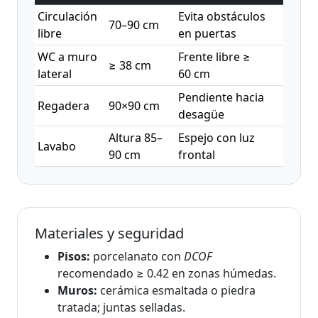
Circulación
Evita obstáculos
70–90 cm
libre
en puertas
WC a muro
Frente libre ≥
≥ 38 cm
lateral
60 cm
Pendiente hacia
Regadera
90×90 cm
desagüe
Altura 85–
Espejo con luz
Lavabo
90 cm
frontal
Materiales y seguridad
Pisos:
porcelanato con
DCOF
recomendado ≥ 0.42 en zonas húmedas.
Muros:
cerámica esmaltada o piedra
tratada; juntas selladas.