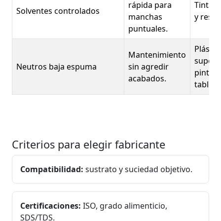
rápida para
Tintas,
Solventes controlados
manchas
y resin
puntuales.
Plástic
Mantenimiento
superfi
Neutros baja espuma
sin agredir
pintad
acabados.
tablero
Criterios para elegir fabricante
Compatibilidad:
sustrato y suciedad objetivo.
Certificaciones:
ISO, grado alimenticio,
SDS/TDS.