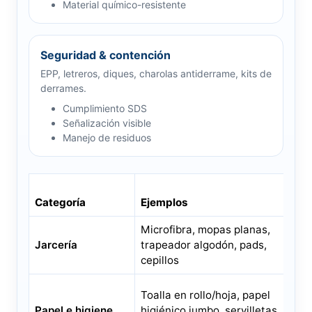
Material químico-resistente
Seguridad & contención
EPP, letreros, diques, charolas antiderrame, kits de
derrames.
Cumplimiento SDS
Señalización visible
Manejo de residuos
Categoría
Ejemplos
Us
Microfibra, mopas planas,
Pi
Jarcería
trapeador algodón, pads,
pr
cepillos
Toalla en rollo/hoja, papel
Sa
Papel e higiene
higiénico jumbo, servilletas,