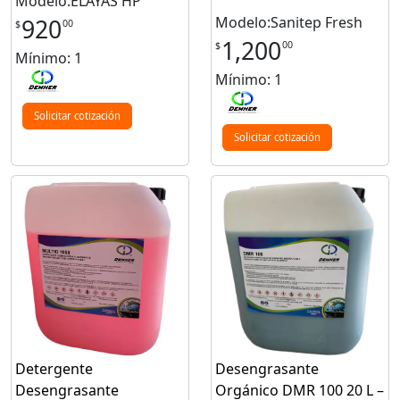
Modelo:ELAYAS HP
Modelo:Sanitep Fresh
920
00
$
1,200
00
$
Mínimo: 1
Mínimo: 1
Solicitar cotización
Solicitar cotización
Detergente
Desengrasante
Desengrasante
Orgánico DMR 100 20 L –