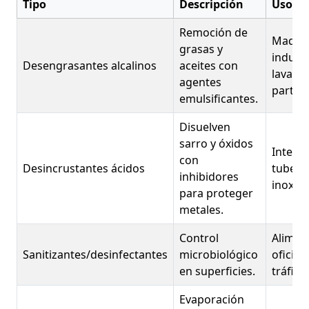
Tipo
Descripción
Usos
Remoción de
Maquin
grasas y
industr
Desengrasantes alcalinos
aceites con
lavado
agentes
partes.
emulsificantes.
Disuelven
sarro y óxidos
Interc
con
Desincrustantes ácidos
tubería
inhibidores
inoxida
para proteger
metales.
Control
Aliment
Sanitizantes/desinfectantes
microbiológico
oficina
en superficies.
tráfico.
Evaporación