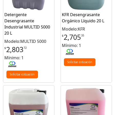
Detergente
KFR Desengrasante
Desengrasante
Orgánico Líquido 20 L
Industrial MULTID 5000
Modelo:KFR
20 L
2,705
35
$
Modelo:MULTID 5000
Mínimo: 1
2,803
72
$
Mínimo: 1
Solicitar cotización
Solicitar cotización