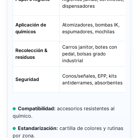
of
dispensadores
Aplicación de
Atomizadores, bombas IK,
De
químicos
espumadores, mochilas
pr
Carros janitor, botes con
Recolección &
Ru
pedal, bolsas grado
residuos
se
industrial
Conos/señales, EPP, kits
Zo
Seguridad
antiderrames, absorbentes
de
Compatibilidad:
accesorios resistentes al
químico.
Estandarización:
cartilla de colores y rutinas
por zona.