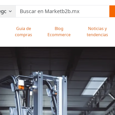
Guia de
Blog
Noticias y
compras
Ecommerce
tendencias