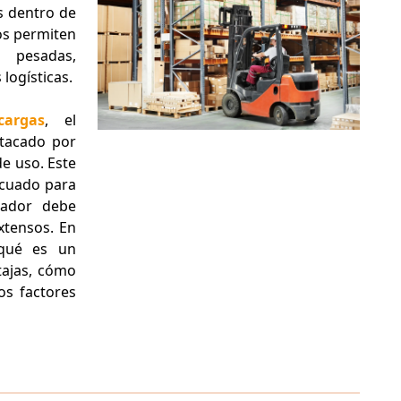
s dentro de
os permiten
 pesadas,
logísticas.
argas
, el
tacado por
e uso. Este
ecuado para
rador debe
xtensos. En
 qué es un
ajas, cómo
os factores