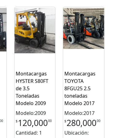
Montacargas
Montacargas
HYSTER S80FT
TOYOTA
de 3.5
8FGU25 2.5
Toneladas
toneladas
Modelo 2009
Modelo 2017
Modelo:2009
Modelo:2017
120,000
280,000
00
00
00
$
$
Cantidad: 1
Ubicación: