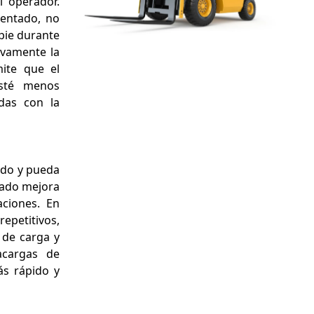
 operador.
entado, no
 pie durante
tivamente la
mite que el
sté menos
adas con la
odo y pueda
tado mejora
aciones. En
epetitivos,
 de carga y
acargas de
ás rápido y