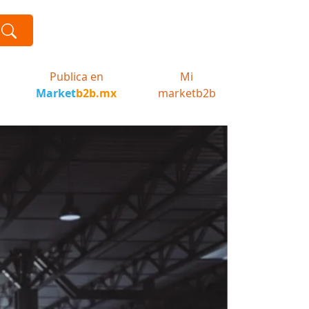
Publica en
Mi
Market
b2b.mx
marketb2b