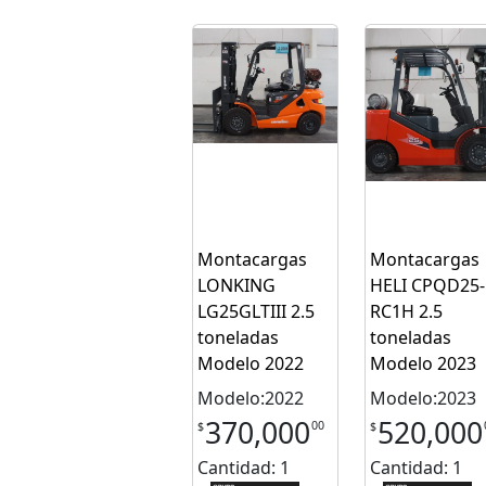
Montacargas
Montacargas
LONKING
HELI CPQD25-
LG25GLTIII 2.5
RC1H 2.5
toneladas
toneladas
Modelo 2022
Modelo 2023
Modelo:2022
Modelo:2023
370,000
520,000
00
$
$
Cantidad: 1
Cantidad: 1