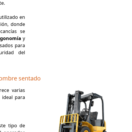
te.
tilizado en
ción, donde
cancías se
rgonomía
y
nsados para
uridad del
hombre sentado
ece varias
 ideal para
ste tipo de