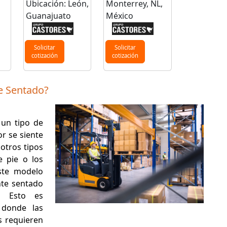
Ubicación: León,
Monterrey, NL,
Guanajuato
México
Solicitar
Solicitar
cotización
cotización
e Sentado?
un tipo de
r se siente
otros tipos
 pie o los
ste modelo
te sentado
. Esto es
 donde las
s requieren