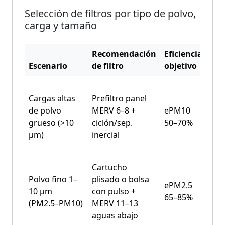
Selección de filtros por tipo de polvo,
carga y tamaño
Recomendación
Eficiencia
Apl
Escenario
de filtro
objetivo
típ
Cargas altas
Prefiltro panel
Tri
de polvo
MERV 6–8 +
ePM10
ase
grueso (>10
ciclón/sep.
50–70%
tra
μm)
inercial
a g
Cartucho
Har
Polvo fino 1–
plisado o bolsa
ePM2.5
ce
10 μm
con pulso +
65–85%
pig
(PM2.5–PM10)
MERV 11–13
pol
aguas abajo