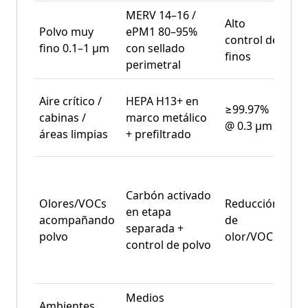
MERV 14–16 /
Aca
Alto
Polvo muy
ePM1 80–95%
far
control de
fino 0.1–1 μm
con sellado
no 
finos
perimetral
met
Far
Aire crítico /
HEPA H13+ en
≥99.97%
ele
cabinas /
marco metálico
@ 0.3 μm
ali
áreas limpias
+ prefiltrado
sen
Carbón activado
Olores/VOCs
Reducción
Tos
en etapa
acompañando
de
pin
separada +
polvo
olor/VOC
res
control de polvo
Medios
Ambientes
Ali