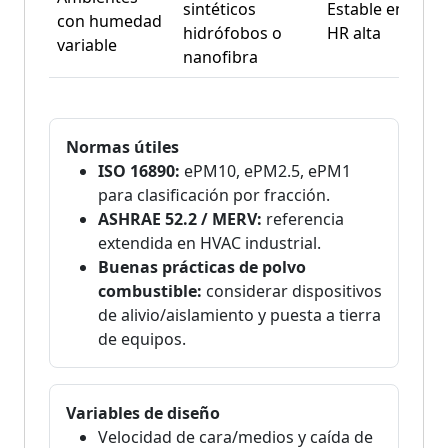
sintéticos
Estable en
con humedad
lác
hidrófobos o
HR alta
variable
lav
nanofibra
Normas útiles
ISO 16890:
ePM10, ePM2.5, ePM1
para clasificación por fracción.
ASHRAE 52.2 / MERV:
referencia
extendida en HVAC industrial.
Buenas prácticas de polvo
combustible:
considerar dispositivos
de alivio/aislamiento y puesta a tierra
de equipos.
Variables de diseño
Velocidad de cara/medios y caída de