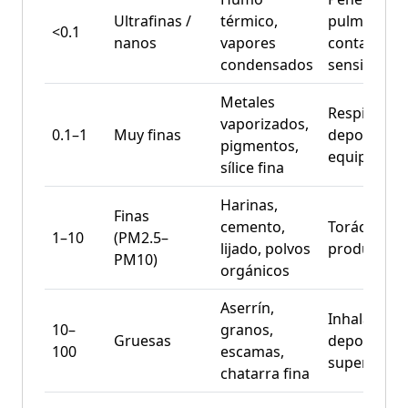
Ultrafinas /
térmico,
pulmonar /
<0.1
nanos
vapores
contaminac
condensados
sensible
Metales
Respirable,
vaporizados,
0.1–1
Muy finas
deposición
pigmentos,
equipos
sílice fina
Harinas,
Finas
cemento,
Torácico y
1–10
(PM2.5–
lijado, polvos
producto
PM10)
orgánicos
Aserrín,
Inhalable /
10–
granos,
Gruesas
deposición
100
escamas,
superficial
chatarra fina