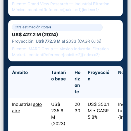
Fuente: Grand View Research — Industrial Filtration,
México. :contentReference[oaicite:1]{index=1}
Otra estimación (total)
US$ 427.2 M (2024)
Proyección:
US$ 772.3 M
al 2033 (CAGR 6.1%).
Fuente: IMARC Group — Mexico Industrial Filtration
Market. :contentReference[oaicite:2]{index=2}
Ámbito
Tamañ
Ho
Proyecció
Notas
o base
riz
n
on
te
Industrial
solo
US$
20
US$ 350.1
Incluy
aire
235.6
30
M • CAGR
humos
M
5.8%
{inde
(2023)