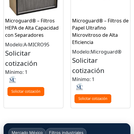
Microguard® – Filtros
Microguard® – Filtros de
HEPA de Alta Capacidad
Papel Ultrafino
con Separadores
Microvitroso de Alta
Eficiencia
Modelo:A-MICRO95
Solicitar
Modelo:Microguard®
Solicitar
cotización
cotización
Mínimo: 1
Mínimo: 1
Solicitar cotización
Solicitar cotización
Mercado México
Filtros industriales