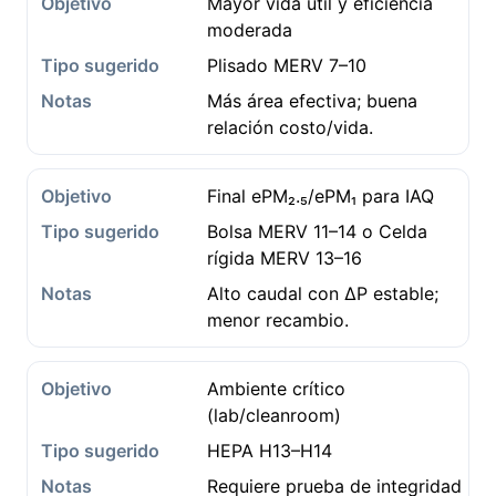
Mayor vida útil y eficiencia
moderada
Plisado MERV 7–10
Más área efectiva; buena
relación costo/vida.
Final ePM₂.₅/ePM₁ para IAQ
Bolsa MERV 11–14 o Celda
rígida MERV 13–16
Alto caudal con ΔP estable;
menor recambio.
Ambiente crítico
(lab/cleanroom)
HEPA H13–H14
Requiere prueba de integridad