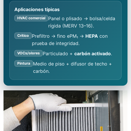
Aplicaciones típicas
Panel o plisado → bolsa/celda
HVAC comercial
rígida (MERV 13–16).
Prefiltro → fino ePM₁ →
HEPA
con
Crítico
prueba de integridad.
Particulado +
carbón activado
.
VOCs/olores
Medio de piso + difusor de techo +
Pintura
carbón.