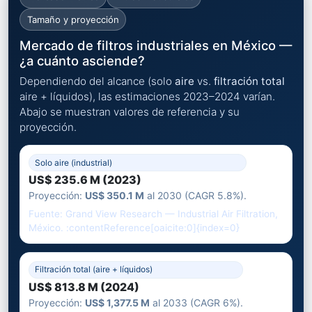
Tamaño y proyección
Mercado de filtros industriales en México —
¿a cuánto asciende?
Dependiendo del alcance (solo
aire
vs.
filtración total
aire + líquidos), las estimaciones 2023–2024 varían.
Abajo se muestran valores de referencia y su
proyección.
Solo aire (industrial)
US$ 235.6 M (2023)
Proyección:
US$ 350.1 M
al 2030 (CAGR 5.8%).
Fuente: Grand View Research — Industrial Air Filtration,
México. :contentReference[oaicite:0]{index=0}
Filtración total (aire + líquidos)
US$ 813.8 M (2024)
Proyección:
US$ 1,377.5 M
al 2033 (CAGR 6%).