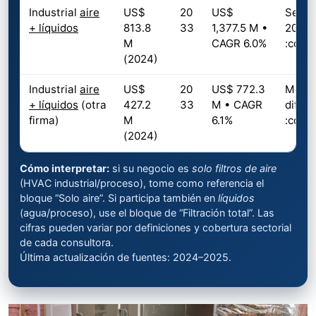
Industrial
aire
US$
20
US$
Segmen
+ líquidos
813.8
33
1,377.5 M •
2024 
M
CAGR 6.0%
:cont
(2024)
Industrial
aire
US$
20
US$ 772.3
Metodo
+ líquidos
(otra
427.2
33
M • CAGR
difere
firma)
M
6.1%
:cont
(2024)
Cómo interpretar:
si su negocio es
solo filtros de aire
(HVAC industrial/proceso), tome como referencia el
bloque “Solo aire”. Si participa también en
líquidos
(agua/proceso), use el bloque de “Filtración total”. Las
cifras pueden variar por definiciones y cobertura sectorial
de cada consultora.
Última actualización de fuentes: 2024–2025.