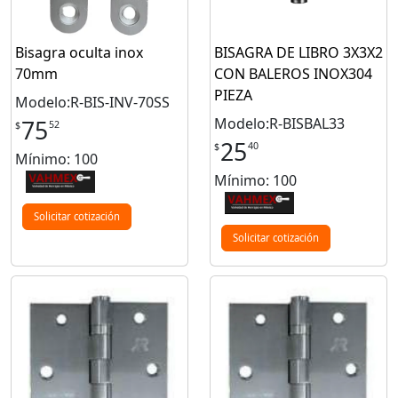
Bisagra oculta inox
BISAGRA DE LIBRO 3X3X2
70mm
CON BALEROS INOX304
PIEZA
Modelo:R-BIS-INV-70SS
Modelo:R-BISBAL33
75
52
$
25
40
$
Mínimo: 100
Mínimo: 100
Solicitar cotización
Solicitar cotización