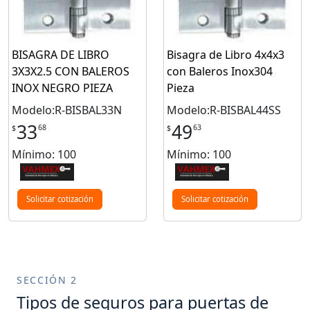
BISAGRA DE LIBRO
Bisagra de Libro 4x4x3
3X3X2.5 CON BALEROS
con Baleros Inox304
INOX NEGRO PIEZA
Pieza
Modelo:R-BISBAL33N
Modelo:R-BISBAL44SS
33
49
68
63
$
$
Mínimo: 100
Mínimo: 100
Solicitar cotización
Solicitar cotización
SECCIÓN 2
Tipos de seguros para puertas de