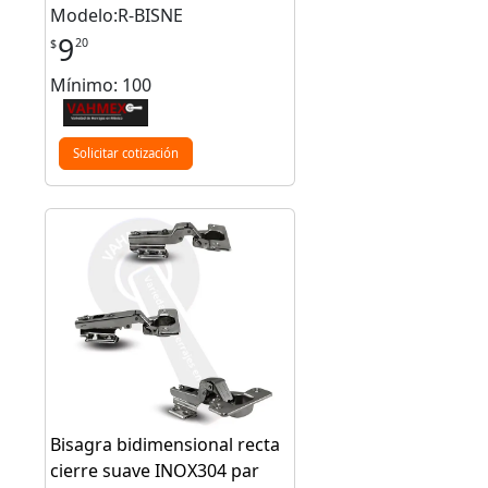
Modelo:R-BISNE
9
20
$
Mínimo: 100
Solicitar cotización
Bisagra bidimensional recta
cierre suave INOX304 par