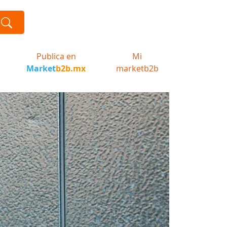
Publica en
Mi
Market
b2b.mx
marketb2b