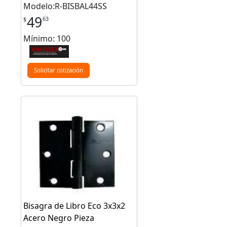
Modelo:R-BISBAL44SS
49
63
$
Mínimo: 100
Solicitar cotización
Bisagra de Libro Eco 3x3x2
Acero Negro Pieza