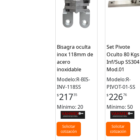
Bisagra oculta
Set Pivote
inox 118mm de
Oculto 80 Kgs
acero
Inf/Sup SS304
inoxidable
Mod.01
Modelo:R-BIS-
Modelo:R-
INV-118SS
PIVOT-01-SS
217
226
35
76
$
$
Mínimo: 20
Mínimo: 50
Solicitar
Solicitar
cotización
cotización