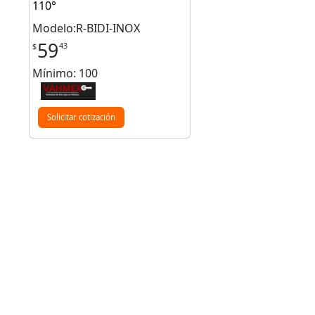
110°
Modelo:R-BIDI-INOX
59
43
$
Mínimo: 100
Solicitar cotización