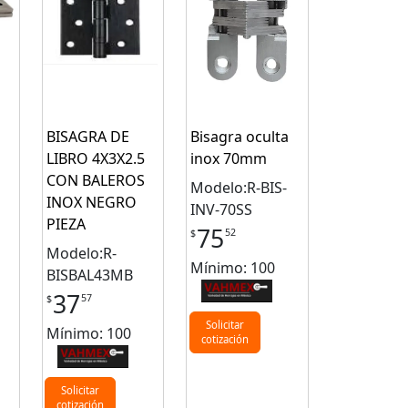
BISAGRA DE
Bisagra oculta
LIBRO 4X3X2.5
inox 70mm
CON BALEROS
Modelo:R-BIS-
INOX NEGRO
INV-70SS
PIEZA
75
52
$
Modelo:R-
Mínimo: 100
BISBAL43MB
37
57
$
Solicitar
Mínimo: 100
cotización
Solicitar
cotización