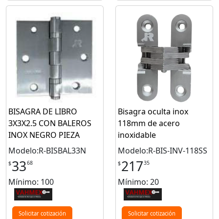
BISAGRA DE LIBRO
Bisagra oculta inox
3X3X2.5 CON BALEROS
118mm de acero
INOX NEGRO PIEZA
inoxidable
Modelo:R-BISBAL33N
Modelo:R-BIS-INV-118SS
33
217
68
35
$
$
Mínimo: 100
Mínimo: 20
Solicitar cotización
Solicitar cotización