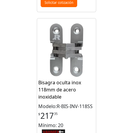
Solicitar cotización
Bisagra oculta inox
118mm de acero
inoxidable
Modelo:R-BIS-INV-118SS
217
35
$
Mínimo: 20