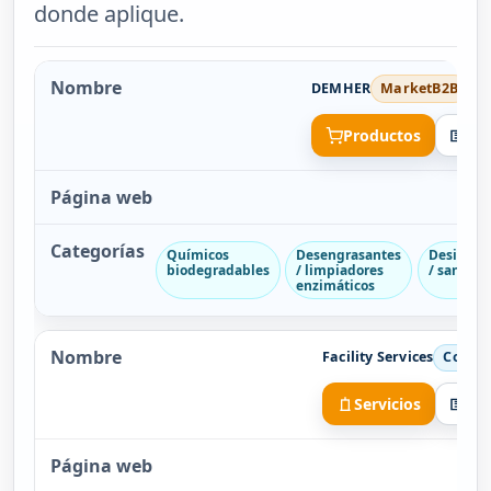
donde aplique.
DEMHER
MarketB2B
Productos
Da
Químicos
Desengrasantes
Desinfec
biodegradables
/ limpiadores
/ sanitiz
enzimáticos
Facility Services
Cobert
Servicios
Da