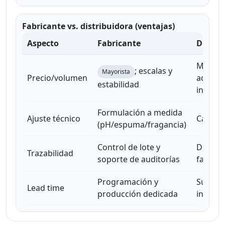
Fabricante vs. distribuidora (ventajas)
Aspecto
Fabricante
Distri
Marge
; escalas y
Mayorista
Precio/volumen
adicion
estabilidad
interm
Formulación a medida
Ajuste técnico
Catálog
(pH/espuma/fragancia)
Control de lote y
Depend
Trazabilidad
soporte de auditorías
fabrica
Programación y
Sujeto 
Lead time
producción dedicada
inventa