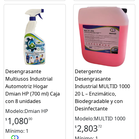
Desengrasante
Detergente
Multiusos Industrial
Desengrasante
Automotriz Hogar
Industrial MULTID 1000
Dmian HP (700 ml) Caja
20 L – Enzimático,
con 8 unidades
Biodegradable y con
Desinfectante
Modelo:Dmian HP
Modelo:MULTID 1000
1,080
00
$
2,803
72
$
Mínimo: 1
Mínimo: 1