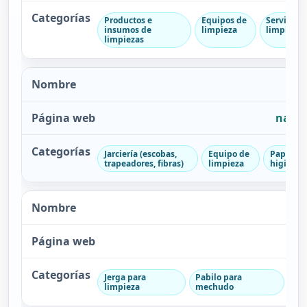
Productos e
Equipos de
Servicios 
insumos de
limpieza
limpieza
limpiezas
nacio
Jarciería (escobas,
Equipo de
Papel e
trapeadores, fibras)
limpieza
higiénic
Jerga para
Pabilo para
Tex
limpieza
mechudo
li