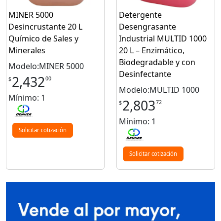
MINER 5000
Detergente
Desincrustante 20 L
Desengrasante
Químico de Sales y
Industrial MULTID 1000
Minerales
20 L – Enzimático,
Biodegradable y con
Modelo:MINER 5000
Desinfectante
2,432
00
$
Modelo:MULTID 1000
Mínimo: 1
2,803
72
$
Mínimo: 1
Solicitar cotización
Solicitar cotización