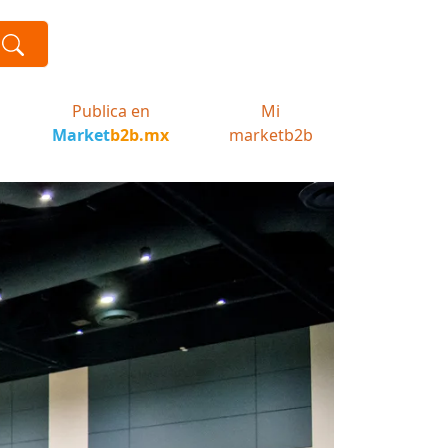
Publica en
Mi
Market
b2b.mx
marketb2b