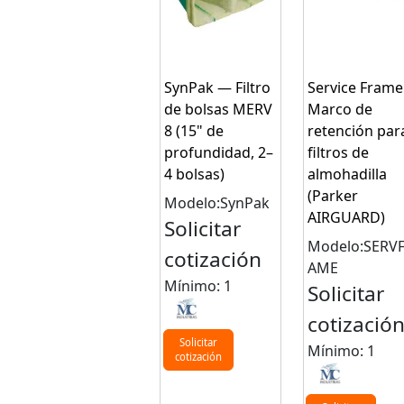
SynPak — Filtro
Service Frame
de bolsas MERV
Marco de
8 (15" de
retención par
profundidad, 2–
filtros de
4 bolsas)
almohadilla
(Parker
Modelo:SynPak
AIRGUARD)
Solicitar
Modelo:SERV
cotización
AME
Mínimo: 1
Solicitar
cotizació
Solicitar
Mínimo: 1
cotización