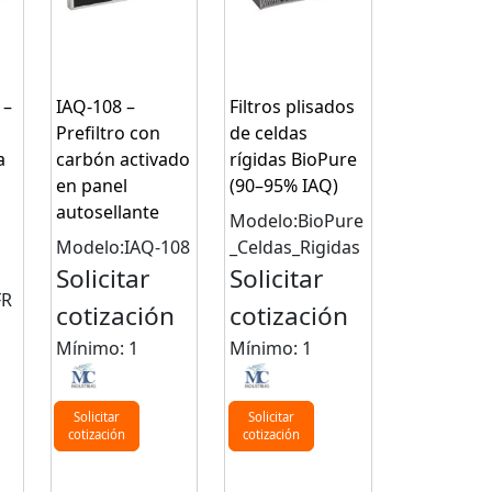
 –
IAQ-108 –
Filtros plisados
Prefiltro con
de celdas
a
carbón activado
rígidas BioPure
en panel
(90–95% IAQ)
autosellante
Modelo:BioPure
Modelo:IAQ-108
_Celdas_Rigidas
Solicitar
Solicitar
FR
cotización
cotización
Mínimo: 1
Mínimo: 1
n
Solicitar
Solicitar
cotización
cotización