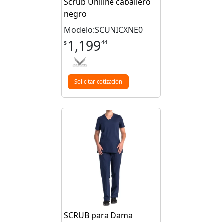
Scrub Uniline caballero
negro
Modelo:SCUNICXNE0
1,199
44
$
Solicitar cotización
SCRUB para Dama