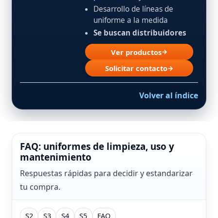
Desarrollo de líneas de
uniforme a la medida
Se buscan distribuidores
Ver productos
→
Solicitar contacto
→
Volver al índice
FAQ: uniformes de limpieza, uso y
mantenimiento
Respuestas rápidas para decidir y estandarizar
tu compra.
S2
S3
S4
S5
FAQ