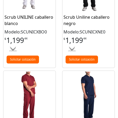
Scrub UNILINE caballero
Scrub Uniline caballero
blanco
negro
Modelo:SCUNICXBO0
Modelo:SCUNICXNE0
1,199
1,199
44
44
$
$
Solicitar cotización
Solicitar cotización