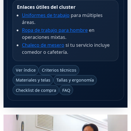
Enlaces útiles del cluster
Uniformes de trabajo
para múltiples
áreas.
Ropa de trabajo para hombre
en
operaciones mixtas.
Chaleco de mesero
si tu servicio incluye
comedor o cafetería.
Ver índice
Criterios técnicos
Materiales y telas
Tallas y ergonomía
Checklist de compra
FAQ