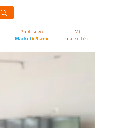
Publica en
Mi
Market
b2b.mx
marketb2b