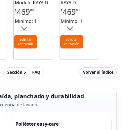
Modelo:RAYA D
RAYA D
469
469
80
80
$
$
Mínimo: 1
Mínimo: 1
Solicitar
Solicitar
cotización
cotización
4
Sección 5
FAQ
Volver al índice
caída, planchado y durabilidad
ecuencia de lavado.
Poliéster easy-care