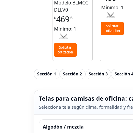
Modelo:BLMCC
Mínimo: 1
DLLV0
469
80
$
Solicitar
Mínimo: 1
cotización
Solicitar
cotización
Sección 1
Sección 2
Sección 3
Sección 
Telas para camisas de oficina: 
Selecciona tela según clima, formalidad y fr
Algodón / mezcla