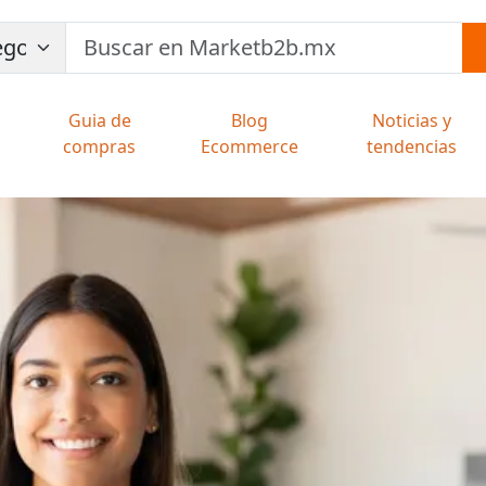
Guia de
Blog
Noticias y
compras
Ecommerce
tendencias