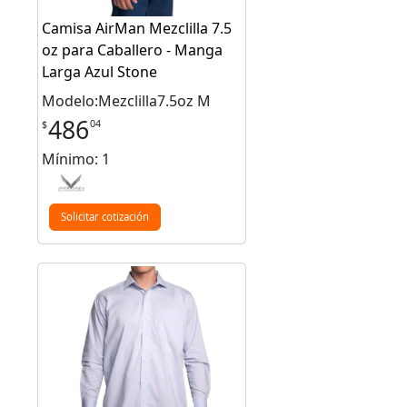
Camisa AirMan Mezclilla 7.5
oz para Caballero - Manga
Larga Azul Stone
Modelo:Mezclilla7.5oz M
486
04
$
Mínimo: 1
Solicitar cotización