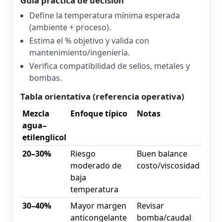
Guía práctica de decisión
Define la temperatura mínima esperada
(ambiente + proceso).
Estima el % objetivo y valida con
mantenimiento/ingeniería.
Verifica compatibilidad de sellos, metales y
bombas.
Tabla orientativa (referencia operativa)
Mezcla
Enfoque típico
Notas
agua–
etilenglicol
20–30%
Riesgo
Buen balance
moderado de
costo/viscosidad
baja
temperatura
30–40%
Mayor margen
Revisar
anticongelante
bomba/caudal