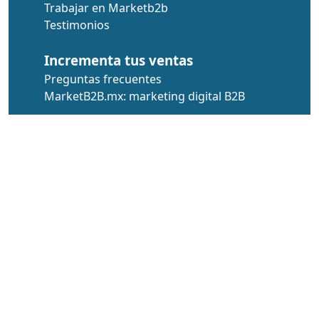
Trabajar en Marketb2b
Testimonios
Incrementa tus ventas
Preguntas frecuentes
MarketB2B.mx: marketing digital B2B
Herramientas
© DERYSOL S DE RL DE CV –
Términos y
condiciones
–
Política de Confidencialidad