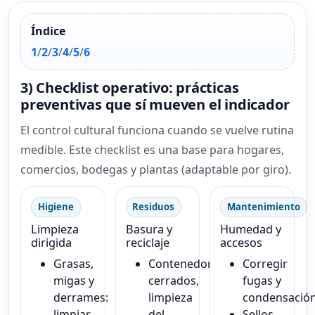
Índice
1
/
2
/
3
/
4
/
5
/
6
3) Checklist operativo: prácticas
preventivas que sí mueven el indicador
El control cultural funciona cuando se vuelve rutina
medible. Este checklist es una base para hogares,
comercios, bodegas y plantas (adaptable por giro).
Higiene
Residuos
Mantenimiento
Limpieza
Basura y
Humedad y
dirigida
reciclaje
accesos
Grasas,
Contenedores
Corregir
migas y
cerrados,
fugas y
derrames:
limpieza
condensación
limpiar
del
Sellos