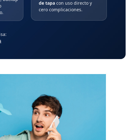
de tapa
con uso directo y
o
cero complicaciones.
o.
isa:
s