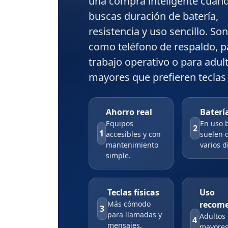
una compra inteligente cuan
buscas
duración de batería
,
resistencia
y
uso sencillo
. Son
como teléfono de respaldo, p
trabajo operativo o para adul
mayores que prefieren teclas 
Ahorro real
Baterí
Equipos
En uso 
2
1
accesibles y con
suelen 
mantenimiento
varios d
simple.
Teclas físicas
Uso
Más cómodo
recom
3
para llamadas y
Adultos
4
mensajes.
mayores