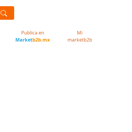
Publica en
Mi
Market
b2b.mx
marketb2b