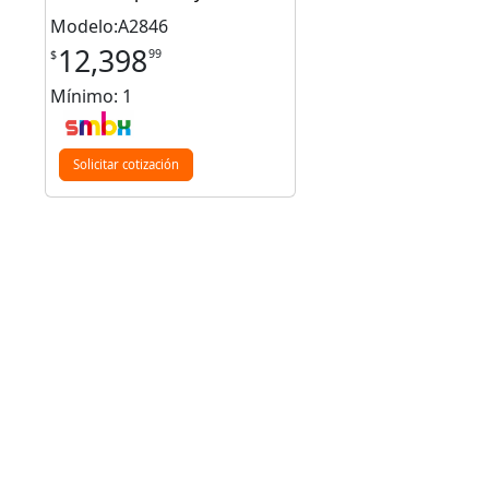
Modelo:A2846
12,398
99
$
Mínimo: 1
Solicitar cotización