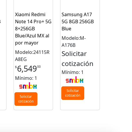
Xiaomi Redmi
Samsung A17
B
Note 14 Pro+ 5G
5G 8GB 256GB
8+256GB
Blue
Blue/Azul MX al
Modelo:M-
por mayor
A176B
Modelo:24115R
Solicitar
A8EG
n
cotización
6,549
00
$
Mínimo: 1
Mínimo: 1
Solicitar
cotización
Solicitar
cotización