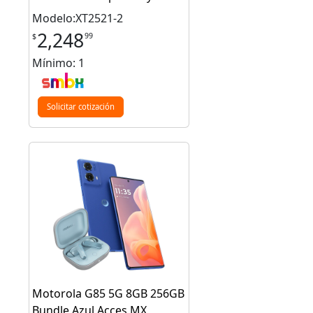
Modelo:XT2521-2
2,248
99
$
Mínimo: 1
Solicitar cotización
Motorola G85 5G 8GB 256GB
Bundle Azul Acces MX