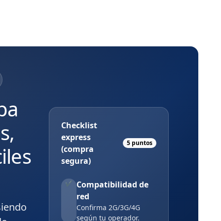
pa
s,
Checklist
express
5 puntos
iles
(compra
segura)
Compatibilidad de
✔
red
siendo
Confirma 2G/3G/4G
según tu operador.