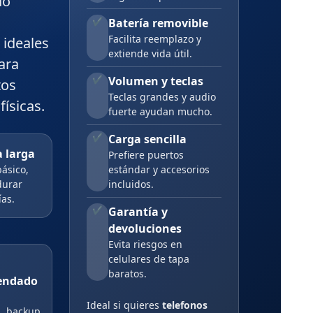
do
Batería removible
✔
Facilita reemplazo y
 ideales
extiende vida útil.
ara
Volumen y teclas
✔
tos
Teclas grandes y audio
físicas.
fuerte ayudan mucho.
Carga sencilla
✔
a larga
Prefiere puertos
básico,
estándar y accesorios
durar
incluidos.
ías.
Garantía y
✔
devoluciones
Evita riesgos en
celulares de tapa
baratos.
endado
Ideal si quieres
telefonos
, backup