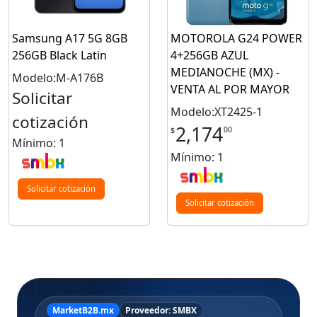
Samsung A17 5G 8GB
MOTOROLA G24 POWER
256GB Black Latin
4+256GB AZUL
MEDIANOCHE (MX) -
Modelo:M-A176B
VENTA AL POR MAYOR
Solicitar
Modelo:XT2425-1
cotización
2,174
00
$
Mínimo: 1
Mínimo: 1
Solicitar cotización
Solicitar cotización
MarketB2B.mx
Proveedor: SMBX