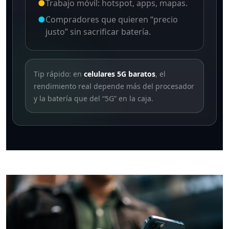
●
Trabajo móvil: hotspot, apps, mapas.
●
Compradores que quieren “precio
justo” sin sacrificar batería.
Tip rápido: en
celulares 5G baratos
, el
rendimiento real depende más del procesador
y la batería que del “5G” en la caja.