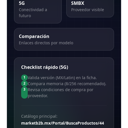
5G
SMBX
Conectividad a
Proveedor visible
futuro
Comparación
Enlaces directos por modelo
Checklist rápido (5G)
Valida versión (MX/Latin) en la ficha.
1
Compara memoria (8/256 recomendado).
2
Revisa condiciones de compra por
3
proveedor.
Catálogo principal:
marketb2b.mx/Portal/BuscaProductos/44