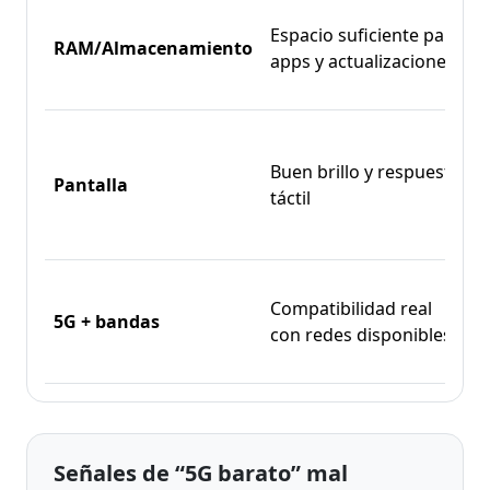
E
Espacio suficiente para
s
RAM/Almacenamiento
apps y actualizaciones
s
l
Buen brillo y respuesta
Pantalla
a
táctil
m
e
S
Compatibilidad real
c
5G + bandas
con redes disponibles
e
s
Señales de “5G barato” mal