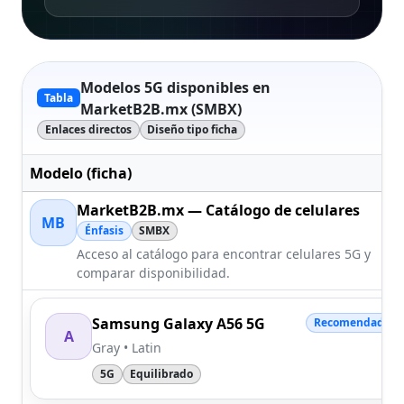
Modelos 5G disponibles en
Tabla
MarketB2B.mx (SMBX)
Enlaces directos
Diseño tipo ficha
Modelo (ficha)
MarketB2B.mx — Catálogo de celulares
MB
Énfasis
SMBX
Acceso al catálogo para encontrar celulares 5G y
comparar disponibilidad.
Samsung Galaxy A56 5G
Recomendado
A
Gray • Latin
5G
Equilibrado