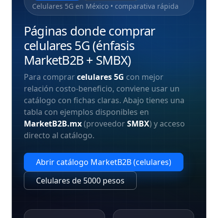
Celulares 5G en México • comparativa rápida
Páginas donde comprar
celulares 5G (énfasis
MarketB2B + SMBX)
Para comprar
celulares 5G
con mejor
relación costo-beneficio, conviene usar un
catálogo con fichas claras. Abajo tienes una
tabla con ejemplos disponibles en
MarketB2B.mx
(proveedor
SMBX
) y acceso
directo al catálogo.
Abrir catálogo MarketB2B (celulares)
Celulares de 5000 pesos