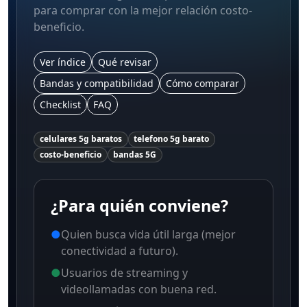
para comprar con la mejor relación costo-
beneficio.
Ver índice
Qué revisar
Bandas y compatibilidad
Cómo comparar
Checklist
FAQ
celulares 5g baratos
telefono 5g barato
costo-beneficio
bandas 5G
¿Para quién conviene?
●
Quien busca vida útil larga (mejor
conectividad a futuro).
●
Usuarios de streaming y
videollamadas con buena red.