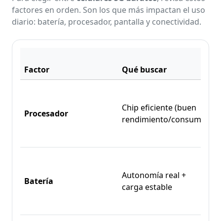
factores en orden. Son los que más impactan el uso
diario: batería, procesador, pantalla y conectividad.
P
Factor
Qué buscar
D
f
Chip eficiente (buen
Procesador
c
rendimiento/consumo)
e
y
c
Autonomía real +
Batería
m
carga estable
e
e