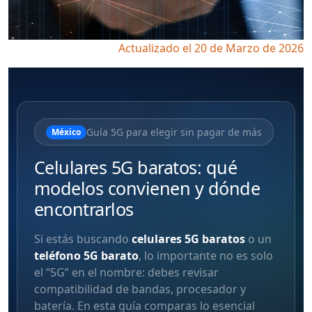
Actualizado el 20 de Marzo de 2026
Guía 5G para elegir sin pagar de más
México
Celulares 5G baratos: qué
modelos convienen y dónde
encontrarlos
Si estás buscando
celulares 5G baratos
o un
teléfono 5G barato
, lo importante no es solo
el “5G” en el nombre: debes revisar
compatibilidad de bandas, procesador y
batería. En esta guía comparas lo esencial