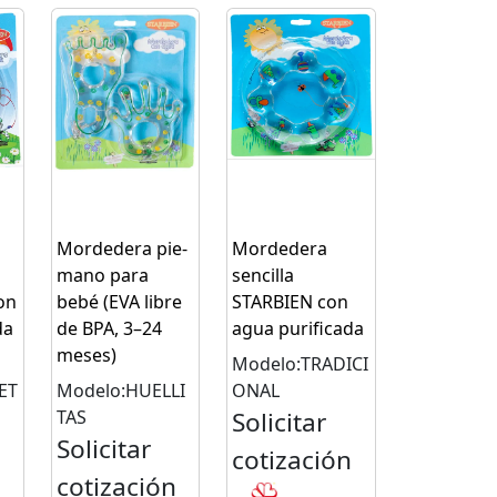
Mordedera pie-
Mordedera
mano para
sencilla
on
bebé (EVA libre
STARBIEN con
da
de BPA, 3–24
agua purificada
meses)
Modelo:TRADICI
ET
Modelo:HUELLI
ONAL
TAS
Solicitar
Solicitar
cotización
n
cotización