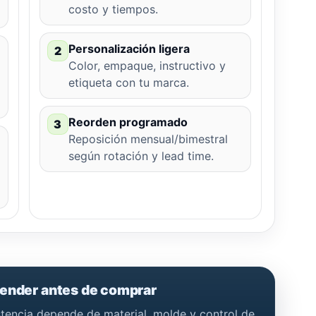
costo y tiempos.
Personalización ligera
2
Color, empaque, instructivo y
etiqueta con tu marca.
Reorden programado
3
Reposición mensual/bimestral
según rotación y lead time.
tender antes de comprar
istencia depende de material, molde y control de