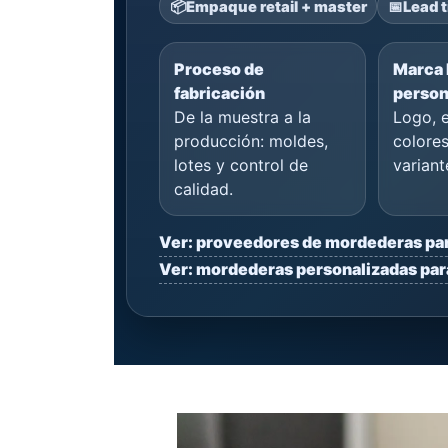
📦
Empaque retail + master
📅
Lead t
Proceso de
Marca 
fabricación
person
De la muestra a la
Logo, 
producción: moldes,
colores
lotes y control de
variant
calidad.
Ver: proveedores de mordederas pa
Ver: mordederas personalizadas par