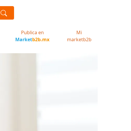
Publica en
Mi
Market
b2b.mx
marketb2b