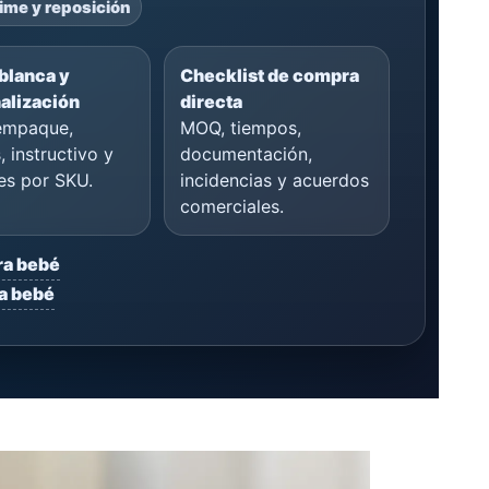
ime y reposición
blanca y
Checklist de compra
alización
directa
empaque,
MOQ, tiempos,
, instructivo y
documentación,
es por SKU.
incidencias y acuerdos
comerciales.
ra bebé
a bebé