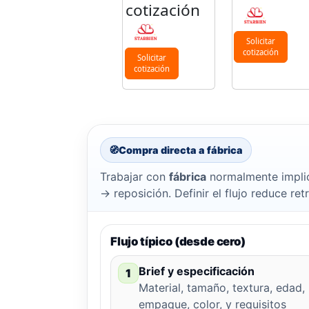
cotización
Solicitar
cotización
Solicitar
cotización
🧭
Compra directa a fábrica
Trabajar con
fábrica
normalmente implic
→ reposición. Definir el flujo reduce ret
Flujo típico (desde cero)
Brief y especificación
1
Material, tamaño, textura, edad,
empaque, color, y requisitos