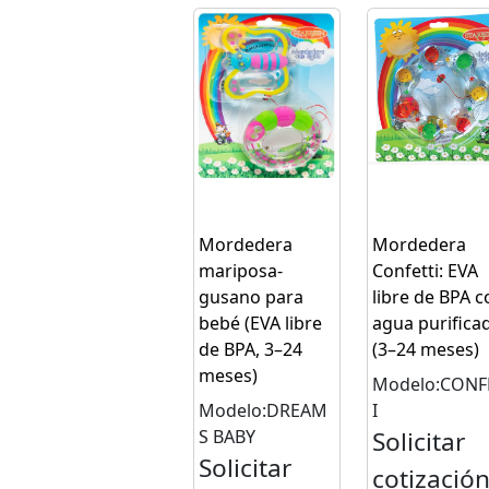
Mordedera
Mordedera
mariposa-
Confetti: EVA
gusano para
libre de BPA c
bebé (EVA libre
agua purifica
de BPA, 3–24
(3–24 meses)
meses)
Modelo:CONF
Modelo:DREAM
I
S BABY
Solicitar
Solicitar
cotizació