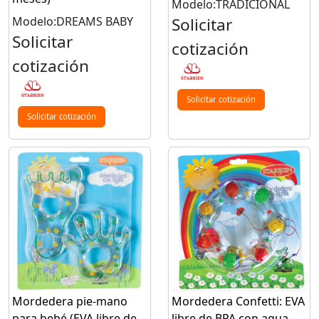
Modelo:TRADICIONAL
Modelo:DREAMS BABY
Solicitar
Solicitar
cotización
cotización
Solicitar cotización
Solicitar cotización
Mordedera pie-mano
Mordedera Confetti: EVA
para bebé (EVA libre de
libre de BPA con agua