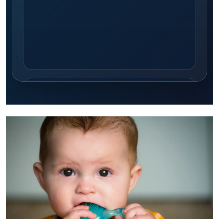
¿Para quién es esta guía?
Padres y cuidadores, guarderías y
compradores B2B que requieren
especificaciones claras:
BPA free
, limpieza,
durabilidad, empaque y consistencia de
abastecimiento.