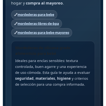
hogar y
compra al mayoreo
.
🔗
mordederas-para-bebe
🔗
mordederas-libres-de-bpa
🔗
mordederas-para-bebe-mayoreo
Mordederas de silicona grado
alimenticio para bebé
Ideales para encías sensibles: textura
controlada, buen agarre y una experiencia
de uso cómoda. Esta guía te ayuda a evaluar
seguridad
,
materiales
,
higiene
y criterios
de selección para una compra informada.