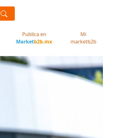
Publica en
Mi
Market
b2b.mx
marketb2b