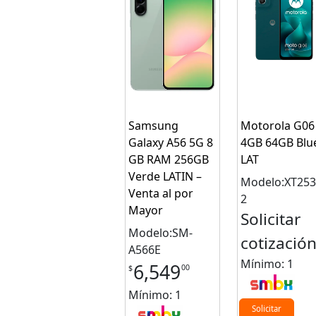
Samsung
Motorola G06
Galaxy A56 5G 8
4GB 64GB Blu
GB RAM 256GB
LAT
Verde LATIN –
Modelo:XT253
Venta al por
2
Mayor
Solicitar
Modelo:SM-
cotizació
A566E
Mínimo: 1
6,549
00
$
Mínimo: 1
Solicitar