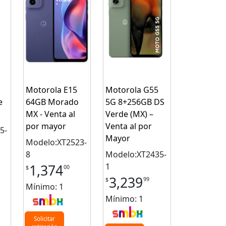
Motorola E15
Motorola G55
e
64GB Morado
5G 8+256GB DS
MX - Venta al
Verde (MX) –
por mayor
Venta al por
5-
Mayor
Modelo:XT2523-
8
Modelo:XT2435-
1
1,374
00
$
n
3,239
99
$
Mínimo: 1
Mínimo: 1
Solicitar