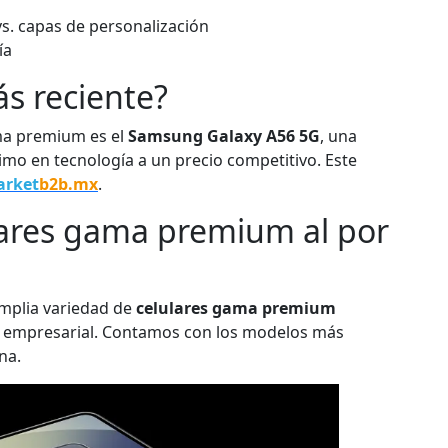
s. capas de personalización
ía
ás reciente?
ma premium es el
Samsung Galaxy A56 5G
, una
imo en tecnología a un precio competitivo. Este
arket
b2b.mx
.
ares gama premium al por
mplia variedad de
celulares gama premium
so empresarial. Contamos con los modelos más
na.