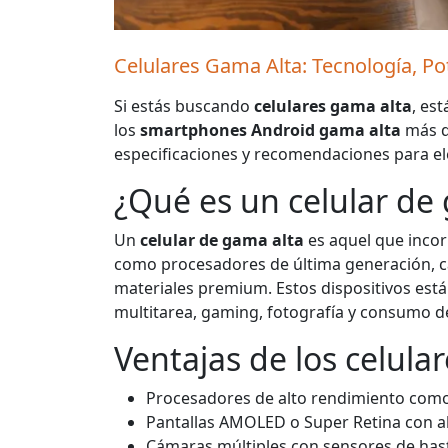
Celulares Gama Alta: Tecnología, Po
Si estás buscando
celulares gama alta
, es
los
smartphones Android gama alta
más d
especificaciones y recomendaciones para el
¿Qué es un celular de
Un
celular de gama alta
es aquel que inco
como procesadores de última generación, cá
materiales premium. Estos dispositivos est
multitarea, gaming, fotografía y consumo d
Ventajas de los celula
Procesadores de alto rendimiento com
Pantallas AMOLED o Super Retina con al
Cámaras múltiples con sensores de has