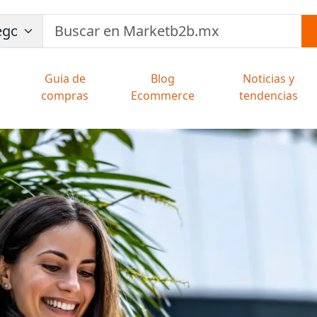
Guia de
Blog
Noticias y
compras
Ecommerce
tendencias