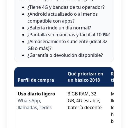
¿Tiene 4G y bandas de tu operador?
¿Android actualizado o al menos
compatible con apps?
¿Batería rinde un día normal?
¿Pantalla sin manchas y táctil al 100%?
¿Almacenamiento suficiente (ideal 32
GB o más)?
¿Garantía o devolución disponible?
Qué priorizar en
Riesgos
Perfil de compra
un básico 2018
típicos
Uso diario ligero
3 GB RAM, 32
Memori
WhatsApp,
GB, 4G estable,
llena, a
llamadas, redes
batería decente
lentas s
hay
bloatwa