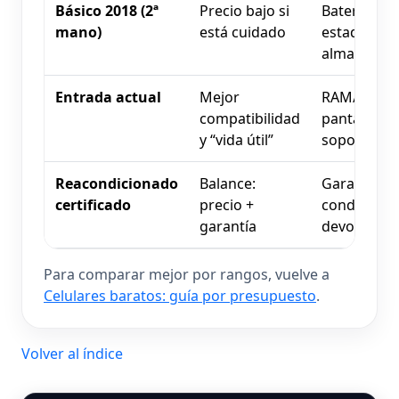
Básico 2018 (2ª
Precio bajo si
Batería, bl
mano)
está cuidado
estado físic
almacenam
Entrada actual
Mejor
RAM/almac
compatibilidad
pantalla, po
y “vida útil”
soporte
Reacondicionado
Balance:
Garantía re
certificado
precio +
condición d
garantía
devolución
Para comparar mejor por rangos, vuelve a
Celulares baratos: guía por presupuesto
.
Volver al índice