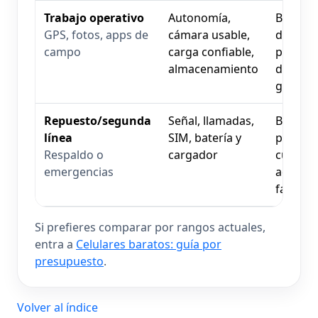
Trabajo operativo
Autonomía,
Batería
GPS, fotos, apps de
cámara usable,
degrad
campo
carga confiable,
puerto
almacenamiento
dañado
golpes
Repuesto/segunda
Señal, llamadas,
Bloque
línea
SIM, batería y
por IME
Respaldo o
cargador
cuenta,
emergencias
accesor
faltante
Si prefieres comparar por rangos actuales,
entra a
Celulares baratos: guía por
presupuesto
.
Volver al índice