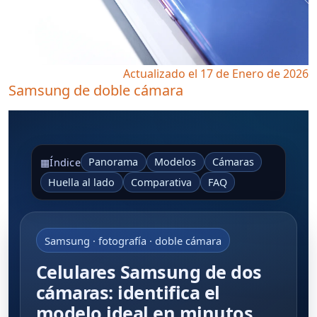
Actualizado el 17 de Enero de 2026
Samsung de doble cámara
Panorama
Modelos
Cámaras
▦
Índice
Huella al lado
Comparativa
FAQ
Samsung · fotografía · doble cámara
Celulares Samsung de dos
cámaras: identifica el
modelo ideal en minutos