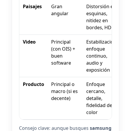
Paisajes
Gran
Distorsión en
angular
esquinas,
nitidez en
bordes, HDR
Video
Principal
Estabilización,
(con OIS) +
enfoque
buen
continuo,
software
audio y
exposición
Producto
Principal o
Enfoque
macro (si es
cercano,
decente)
detalle,
fidelidad de
color
Consejo clave: aunque busques
samsung