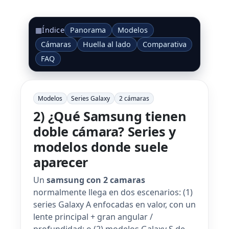
Panorama
Modelos
▦
Índice
Cámaras
Huella al lado
Comparativa
FAQ
Modelos
Series Galaxy
2 cámaras
2) ¿Qué Samsung tienen
doble cámara? Series y
modelos donde suele
aparecer
Un
samsung con 2 camaras
normalmente llega en dos escenarios: (1)
series Galaxy A enfocadas en valor, con un
lente principal + gran angular /
profundidad; o (2) modelos Galaxy S de