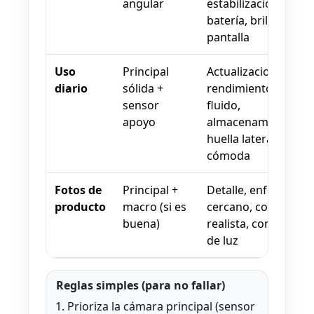
angular
estabilización,
batería, brillo de
pantalla
Uso
Principal
Actualizaciones,
diario
sólida +
rendimiento
sensor
fluido,
apoyo
almacenamiento,
huella lateral
cómoda
Fotos de
Principal +
Detalle, enfoque
producto
macro (si es
cercano, color
buena)
realista, control
de luz
Reglas simples (para no fallar)
Prioriza la cámara principal (sensor