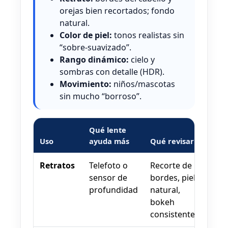
orejas bien recortados; fondo
natural.
Color de piel:
tonos realistas sin
“sobre-suavizado”.
Rango dinámico:
cielo y
sombras con detalle (HDR).
Movimiento:
niños/mascotas
sin mucho “borroso”.
Qué lente
Uso
ayuda más
Qué revisar
Retratos
Telefoto o
Recorte de
sensor de
bordes, piel
profundidad
natural,
bokeh
consistente