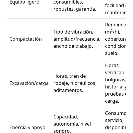
Equipo ligero
consumibles,
facilidad de
robustez, garantía.
mantenimie
Rendimient
Tipo de vibración,
(m²/h),
Compactación
amplitud/frecuencia,
cobertura,
ancho de trabajo.
condiciones
suelo.
Horas
verificables,
Horas, tren de
holguras,
Excavación/carga
rodaje, hidráulicos,
historial y
aditamentos.
pruebas de
carga.
Consumo,
Capacidad,
servicio,
autonomía, nivel
Energía y apoyo
disponibilid
sonoro,