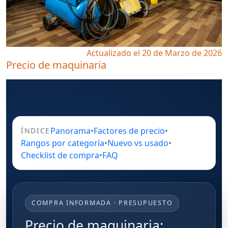
Actualizado el 20 de Marzo de 2026
Precio de maquinaria
Panorama
•
Factores de precio
•
ÍNDICE
Rangos por categoría
•
Nuevo vs usado
•
Checklist de compra
•
FAQ
COMPRA INFORMADA · PRESUPUESTO
Precio de maquinaria: