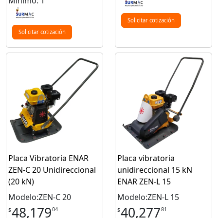
Mínimo: 1
Solicitar cotización
Solicitar cotización
Placa Vibratoria ENAR
Placa vibratoria
ZEN‑C 20 Unidireccional
unidireccional 15 kN
(20 kN)
ENAR ZEN‑L 15
Modelo:ZEN-C 20
Modelo:ZEN-L 15
48,179
40,277
04
81
$
$