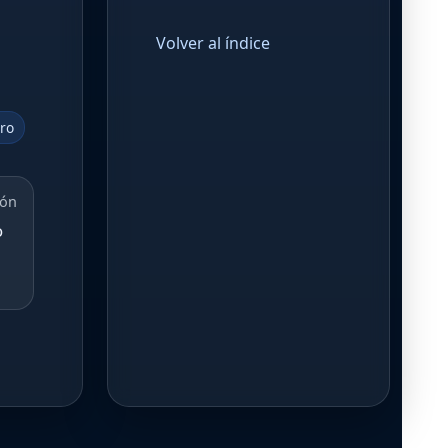
Volver al índice
ero
ión
o