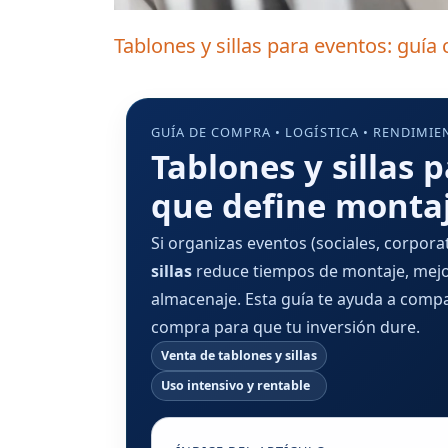
Tablones y sillas para eventos: guía
GUÍA DE COMPRA • LOGÍSTICA • RENDIMIE
Tablones y sillas 
que define montaj
Si organizas eventos (sociales, corpora
sillas
reduce tiempos de montaje, mejora
almacenaje. Esta guía te ayuda a compa
compra para que tu inversión dure.
Venta de tablones y sillas
Uso intensivo y rentable