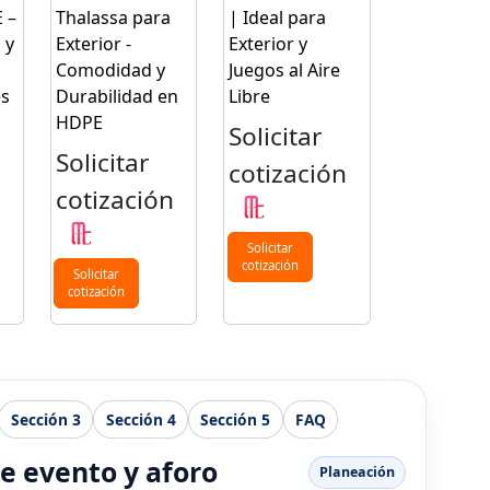
 –
Thalassa para
| Ideal para
 y
Exterior -
Exterior y
Comodidad y
Juegos al Aire
es
Durabilidad en
Libre
HDPE
Solicitar
Solicitar
n
cotización
cotización
Solicitar
cotización
Solicitar
cotización
Sección 3
Sección 4
Sección 5
FAQ
de evento y aforo
Planeación