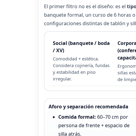
El primer filtro no es el diseño: es el
tip
banquete formal, un curso de 6 horas o
configuraciones distintas de tablón y sill
Social (banquete / boda
Corpora
/ XV)
(confer
capacit
Comodidad + estética.
Considera cojinería, fundas
Ergonomí
y estabilidad en piso
sillas es
irregular.
de limpi
Aforo y separación recomendada
Comida formal:
60–70 cm por
persona de frente + espacio de
silla atrás.