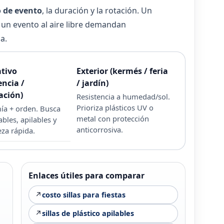
o de evento
, la duración y la rotación. Un
 un evento al aire libre demandan
a.
tivo
Exterior (kermés / feria
encia /
/ jardín)
ación)
Resistencia a humedad/sol.
Prioriza plásticos UV o
a + orden. Busca
metal con protección
tables, apilables y
anticorrosiva.
eza rápida.
Enlaces útiles para comparar
↗
costo sillas para fiestas
↗
sillas de plástico apilables