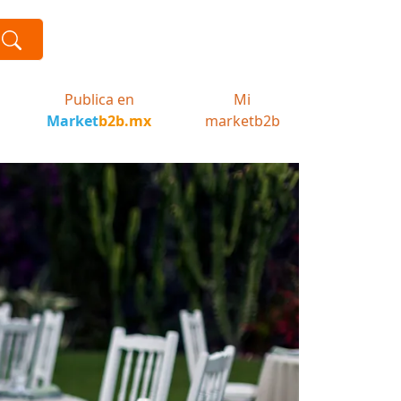
Publica en
Mi
Market
b2b.mx
marketb2b