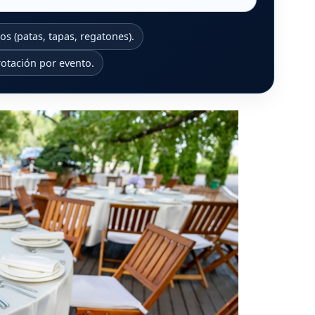
os (patas, tapas, regatones).
otación por evento.