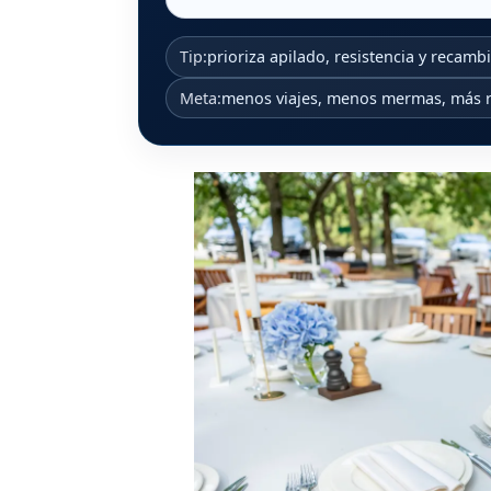
Tip:
prioriza apilado, resistencia y recambi
Meta:
menos viajes, menos mermas, más r