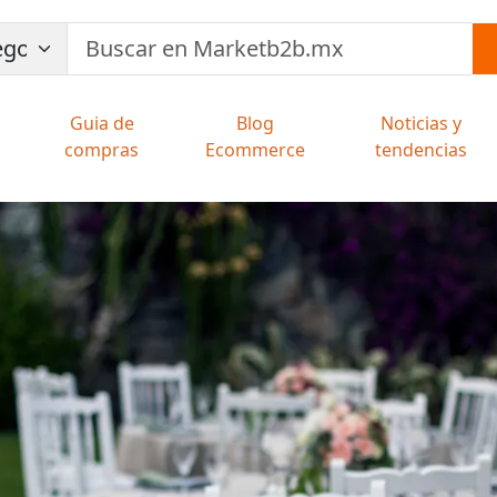
Guia de
Blog
Noticias y
compras
Ecommerce
tendencias