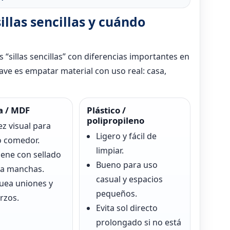
llas sencillas y cuándo
 “sillas sencillas” con diferencias importantes en
ave es empatar material con uso real: casa,
 / MDF
Plástico /
polipropileno
ez visual para
Ligero y fácil de
o comedor.
limpiar.
ene con sellado
Bueno para uso
ra manchas.
casual y espacios
uea uniones y
pequeños.
rzos.
Evita sol directo
prolongado si no está