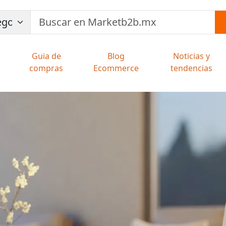
Guia de
Blog
Noticias y
compras
Ecommerce
tendencias