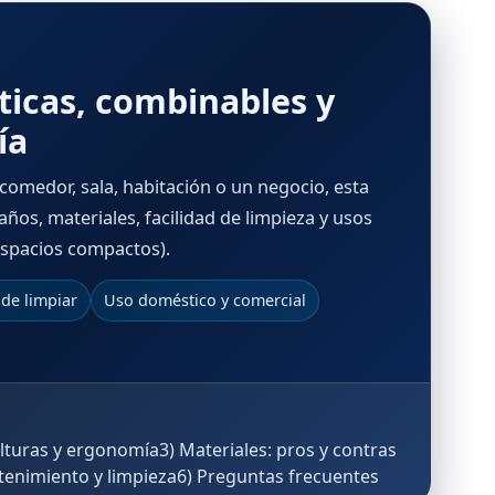
ácticas, combinables y
ía
comedor, sala, habitación o un negocio, esta
años, materiales, facilidad de limpieza y usos
y espacios compactos).
 de limpiar
Uso doméstico y comercial
alturas y ergonomía
3) Materiales: pros y contras
tenimiento y limpieza
6) Preguntas frecuentes