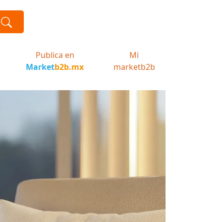
Publica en
Mi
Market
b2b.mx
marketb2b