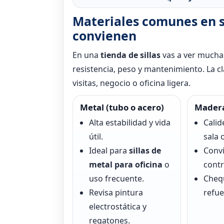
Materiales comunes en si
convienen
En una
tienda de sillas
vas a ver muchas
resistencia, peso y mantenimiento. La cl
visitas, negocio o oficina ligera.
Metal (tubo o acero)
Madera
Alta estabilidad y vida
Calid
útil.
sala 
Ideal para
sillas de
Convi
metal para oficina
o
cont
uso frecuente.
Cheq
Revisa pintura
refue
electrostática y
regatones.