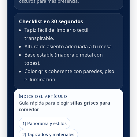
oscuros para más presencia.
Checklist en 30 segundos
Tapiz fácil de limpiar o textil
transpirable.
Altura de asiento adecuada a tu mesa.
Base estable (madera o metal con
topes).
Color gris coherente con paredes, piso
e iluminación.
ÍNDICE DEL ARTÍCULO
Guía rápida para elegir
sillas grises para
comedor
1) Panorama y estilos
2) Tapizados y materiales