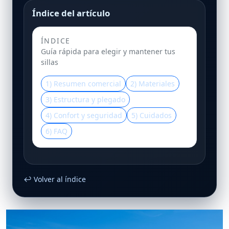
Índice del artículo
ÍNDICE
Guía rápida para elegir y mantener tus
sillas
1) Resumen comercial
2) Materiales
3) Estructura y plegado
4) Confort y seguridad
5) Cuidados
6) FAQ
↩ Volver al índice