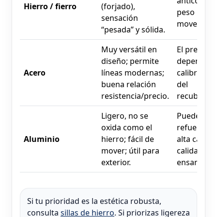
anticorrosi
Hierro / fierro
(forjado),
peso mayo
sensación
mover o api
“pesada” y sólida.
Muy versátil en
El precio
diseño; permite
depende d
Acero
líneas modernas;
calibre y 
buena relación
del
resistencia/precio.
recubrimie
Ligero, no se
Puede requ
oxida como el
refuerzos 
Aluminio
hierro; fácil de
alta carga;
mover; útil para
calidad del
exterior.
ensamble.
Si tu prioridad es la estética robusta,
consulta
sillas de hierro
. Si priorizas ligereza