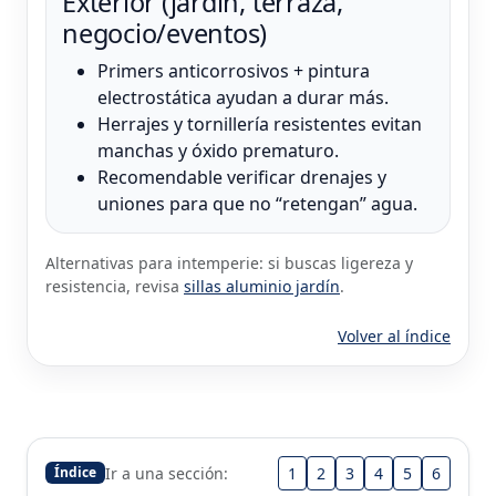
Exterior (jardín, terraza,
negocio/eventos)
Primers anticorrosivos + pintura
electrostática ayudan a durar más.
Herrajes y tornillería resistentes evitan
manchas y óxido prematuro.
Recomendable verificar drenajes y
uniones para que no “retengan” agua.
Alternativas para intemperie: si buscas ligereza y
resistencia, revisa
sillas aluminio jardín
.
Volver al índice
Ir a una sección:
1
2
3
4
5
6
Índice