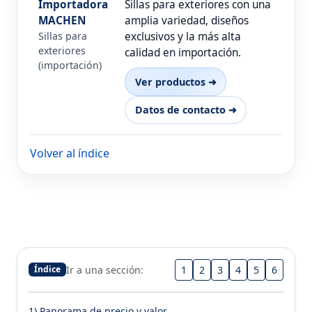
Importadora
Sillas para exteriores con una
MACHEN
amplia variedad, diseños
Sillas para
exclusivos y la más alta
exteriores
calidad en importación.
(importación)
Ver productos ➜
Datos de contacto ➜
Volver al índice
Ir a una sección:
1
2
3
4
5
6
Índice
1) Panorama de precio y valor