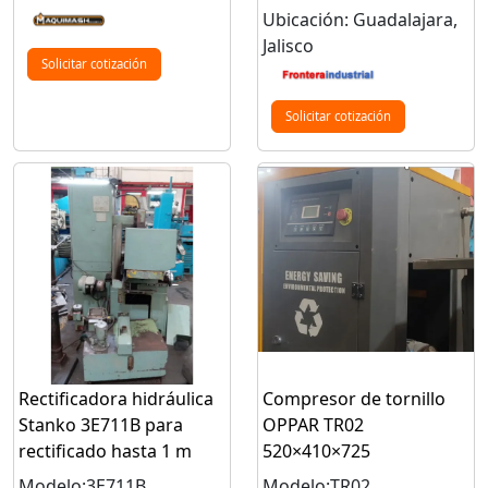
Ubicación: Guadalajara,
Jalisco
Solicitar cotización
Solicitar cotización
Rectificadora hidráulica
Compresor de tornillo
Stanko 3E711B para
OPPAR TR02
rectificado hasta 1 m
520×410×725
Modelo:3E711B
Modelo:TR02