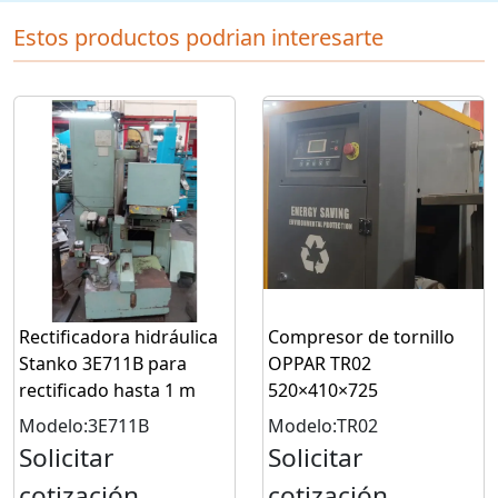
Estos productos podrian interesarte
Rectificadora hidráulica
Compresor de tornillo
Stanko 3E711B para
OPPAR TR02
rectificado hasta 1 m
520×410×725
Modelo:3E711B
Modelo:TR02
Solicitar
Solicitar
cotización
cotización