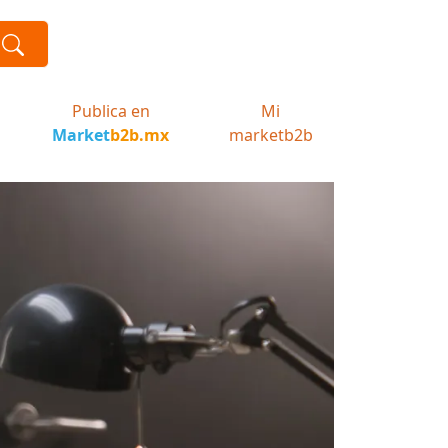
Publica en
Mi
Market
b2b.mx
marketb2b