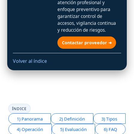
atención profesional y
enfoque preventivo para
garantizar control de
accesos, vigilancia continua
y reducción de riesgos.
Contactar proveedor ➜
Volver al índice
ÍNDICE
1) Panorama
2) Definición
3) Tipos
4) Operación
5) Evaluación
6) FAQ