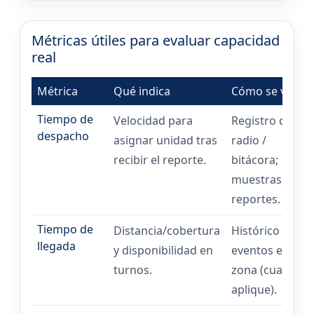
Métricas útiles para evaluar capacidad
real
Métrica
Qué indica
Cómo se valida
Tiempo de
Velocidad para
Registro de
despacho
asignar unidad tras
radio /
recibir el reporte.
bitácora;
muestras de
reportes.
Tiempo de
Distancia/cobertura
Histórico de
llegada
y disponibilidad en
eventos en
turnos.
zona (cuando
aplique).