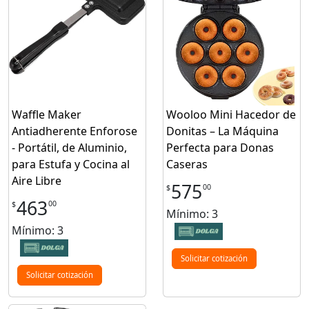
Waffle Maker
Wooloo Mini Hacedor de
Antiadherente Enforose
Donitas – La Máquina
- Portátil, de Aluminio,
Perfecta para Donas
para Estufa y Cocina al
Caseras
Aire Libre
575
00
$
463
00
$
Mínimo: 3
Mínimo: 3
Solicitar cotización
Solicitar cotización