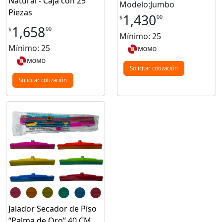
Natural - Caja con 25
Modelo:Jumbo
Piezas
1,430
00
$
1,658
00
$
Mínimo: 25
Mínimo: 25
Solicitar cotización
Solicitar cotización
Jalador Secador de Piso
“Palma de Oro” 40 CM