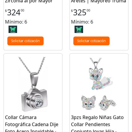
Zirconia al por Mayor
Aretes | Mayoreo Truma
324
325
00
00
$
$
Mínimo: 6
Mínimo: 6
Solicitar cotización
Solicitar cotización
Collar Cámara
3pzs Regalo Niñas Gato
Fotográfica Cadena Dije
Collar Pendientes
Foto Acero Inoxidable -
Conjunto Joyas Hija -