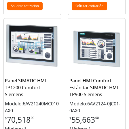
Solicitar cotización
Solicitar cotización
Panel SIMATIC HMI
Panel HMI Comfort
TP1200 Comfort
Estándar SIMATIC HMI
Siemens
TP900 Siemens
Modelo:6AV21240MC010
Modelo:6AV2124-0JC01-
AX0
0AX0
70,518
55,663
00
00
$
$