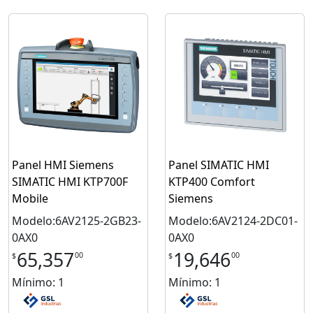
Panel HMI Siemens
Panel SIMATIC HMI
SIMATIC HMI KTP700F
KTP400 Comfort
Mobile
Siemens
Modelo:6AV2125-2GB23-
Modelo:6AV2124-2DC01-
0AX0
0AX0
65,357
19,646
00
00
$
$
Mínimo: 1
Mínimo: 1