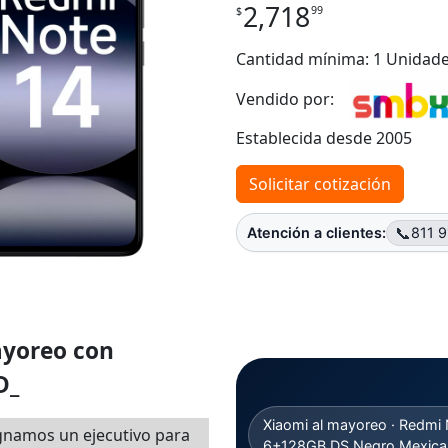
2,718
99
$
Cantidad mínima: 1 Unidad
Vendido por:
Establecida desde 2005
Solicitar cotización
📞
Atención a clientes:
811 
ayoreo con
D_
Xiaomi al mayoreo · Redmi 
gnamos un ejecutivo para
6+128GB DS Negro Mexica