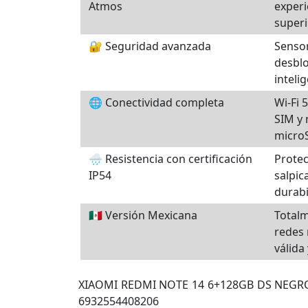
Atmos
experi
superi
🔐 Seguridad avanzada
Sensor
desblo
intelig
🌐 Conectividad completa
Wi-Fi 
SIM y 
micro
🌧️ Resistencia con certificación
Protec
IP54
salpi
durabi
🇲🇽 Versión Mexicana
Total
redes 
válida
XIAOMI REDMI NOTE 14 6+128GB DS NEGR
6932554408206