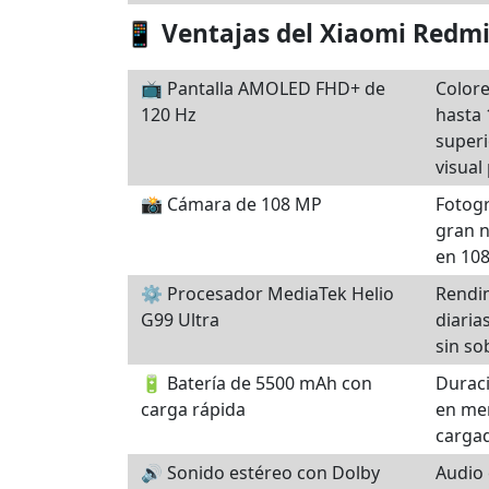
📱 Ventajas del Xiaomi Redm
📺 Pantalla AMOLED FHD+ de
Colore
120 Hz
hasta 
superi
visual
📸 Cámara de 108 MP
Fotogr
gran n
en 108
⚙️ Procesador MediaTek Helio
Rendim
G99 Ultra
diaria
sin so
🔋 Batería de 5500 mAh con
Durac
carga rápida
en me
cargad
🔊 Sonido estéreo con Dolby
Audio 