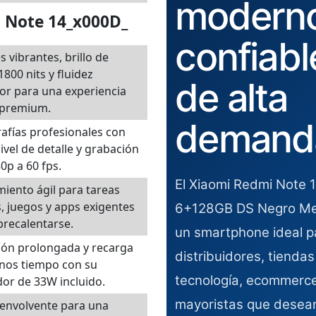
moderno
i Note 14_x000D_
confiabl
s vibrantes, brillo de
1800 nits y fluidez
de alta
or para una experiencia
 premium.
demand
afías profesionales con
ivel de detalle y grabación
0p a 60 fps.
El Xiaomi Redmi Note 
iento ágil para tareas
s, juegos y apps exigentes
6+128GB DS Negro Me
brecalentarse.
un smartphone ideal p
ión prolongada y recarga
distribuidores, tiendas
nos tiempo con su
tecnología, ecommerce
or de 33W incluido.
mayoristas que desean
envolvente para una