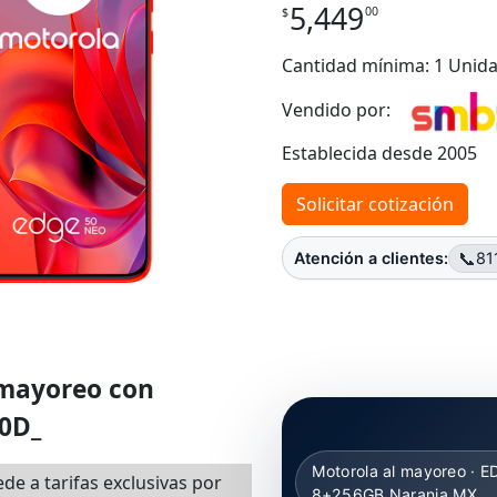
5,449
00
$
Cantidad mínima: 1 Unid
Vendido por:
Establecida desde 2005
Solicitar cotización
📞
Atención a clientes:
81
 mayoreo con
0D_
Motorola al mayoreo · 
de a tarifas exclusivas por
8+256GB Naranja MX