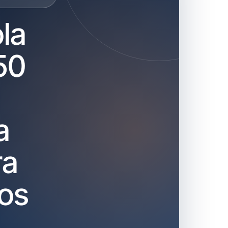
la
50
a
ra
os