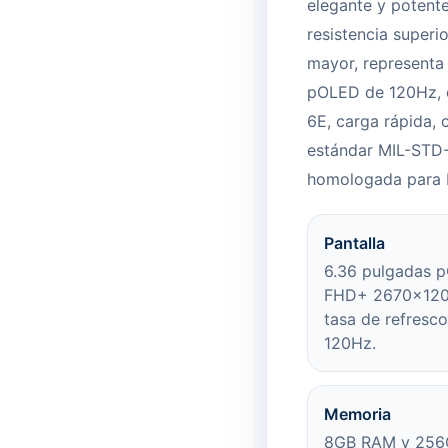
elegante y potent
resistencia superi
mayor, representa 
pOLED de 120Hz, c
6E, carga rápida, 
estándar MIL-STD-8
homologada para 
Pantalla
6.36 pulgadas 
FHD+ 2670x120
tasa de refresc
120Hz.
Memoria
8GB RAM y 256