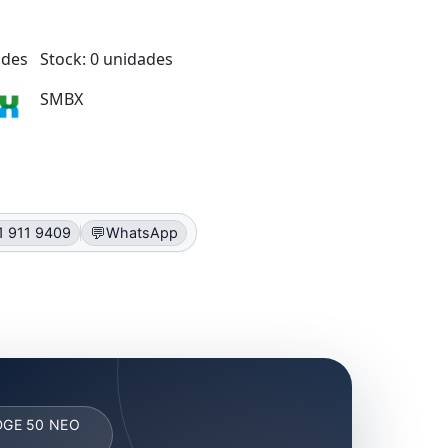
ades
Stock: 0 unidades
SMBX
💬
1 911 9409
WhatsApp
EDGE 50 NEO