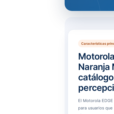
Características prin
Motorol
Naranja 
catálogo
percepc
El Motorola EDGE
para usuarios qu