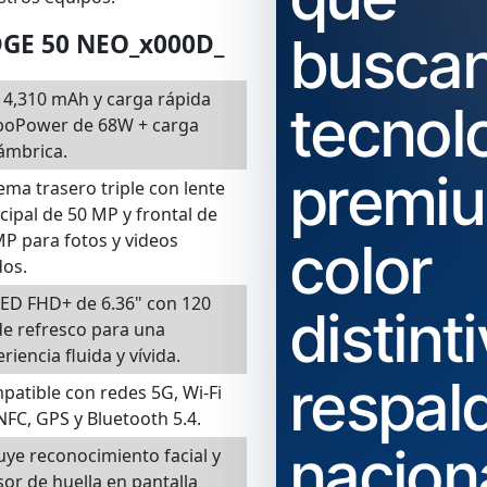
busca
DGE 50 NEO_x000D_
 4,310 mAh y carga rápida
tecnol
boPower de 68W + carga
ámbrica.
premiu
ema trasero triple con lente
cipal de 50 MP y frontal de
MP para fotos y videos
color
dos.
ED FHD+ de 6.36" con 120
distint
de refresco para una
riencia fluida y vívida.
respal
patible con redes 5G, Wi-Fi
NFC, GPS y Bluetooth 5.4.
nacion
uye reconocimiento facial y
or de huella en pantalla