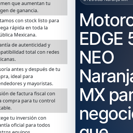
umen que aumentan tu
gen de ganancia.
Motoro
tamos con stock listo para
ega rápida en toda la
EDGE 
ública Mexicana.
ntía de autenticidad y
NEO
atibilidad total con redes
icanas.
Naranj
soría antes y después de tu
pra, ideal para
endedores y mayoristas.
MX pa
ión de factura fiscal con
a compra para tu control
negoci
table.
tege tu inversión con
que
ntía oficial para todos
stros equipos.