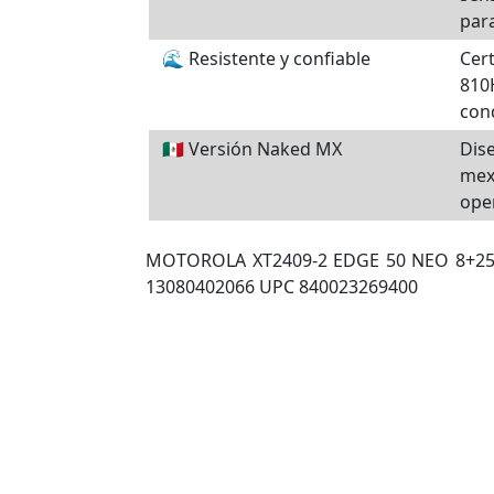
par
🌊 Resistente y confiable
Cert
810H
con
🇲🇽 Versión Naked MX
Dis
mex
oper
MOTOROLA XT2409-2 EDGE 50 NEO 8+2
13080402066 UPC 840023269400