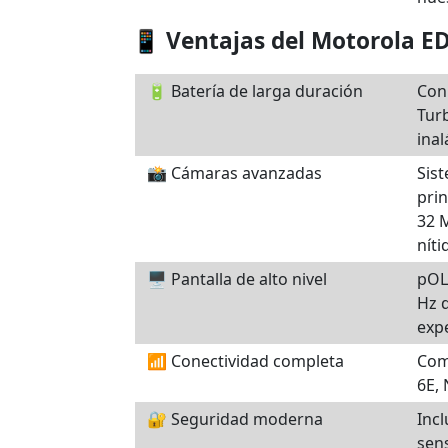
📱 Ventajas del Motorola E
🔋 Batería de larga duración
Con
Tur
inal
📸 Cámaras avanzadas
Sist
prin
32 
níti
🖥️ Pantalla de alto nivel
pOL
Hz 
expe
📶 Conectividad completa
Com
6E, 
🔐 Seguridad moderna
Incl
sens