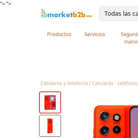
">
">
Productos
Servicios
Segun
mano
Celulares y telefonía / Celulares - teléfon