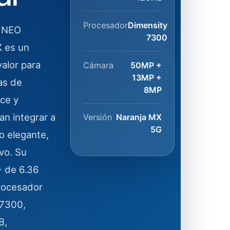
Procesador
Dimensity
0 NEO
7300
 es un
alor para
Cámara
50MP +
13MP +
as de
8MP
ce y
n integrar a
Versión
Naranja MX
5G
o elegante,
vo. Su
 de 6.36
rocesador
 7300,
B,