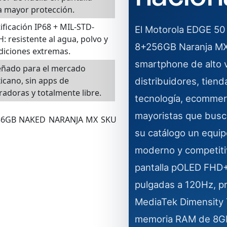
a mayor protección.
ificación IP68 + MIL-STD-
El Motorola EDGE 5
: resistente al agua, polvo y
8+256GB Naranja MX
diciones extremas.
smartphone de alto v
eñado para el mercado
icano, sin apps de
distribuidores, tiend
adoras y totalmente libre.
tecnología, ecommer
mayoristas que busca
56GB NAKED NARANJA MX SKU
su catálogo un equip
moderno y competiti
pantalla pOLED FHD+
pulgadas a 120Hz, p
MediaTek Dimensity
memoria RAM de 8G