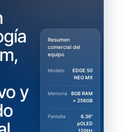
n
ogía
Resumen
comercial del
m,
equipo
Modelo
EDGE 50
NEO MX
ivo y
Memoria
8GB RAM
+ 256GB
do
Pantalla
6.36"
al
pOLED
120Hz