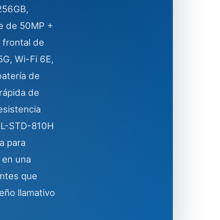
256GB,
ple de 50MP +
frontal de
G, Wi-Fi 6E,
batería de
rápida de
esistencia
 MIL-STD-810H
a para
 en una
entes que
eño llamativo