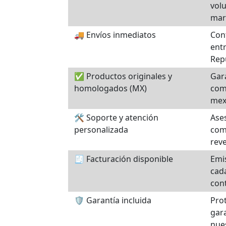
vol
mar
🚚 Envíos inmediatos
Con
entr
Rep
✅ Productos originales y
Gara
homologados (MX)
comp
mex
🛠️ Soporte y atención
Ase
personalizada
com
rev
🧾 Facturación disponible
Emis
cad
con
🛡️ Garantía incluida
Pro
gara
nue