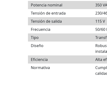
Potencia nominal
350 V
Tensión de entrada
230/4
Tensión de salida
115 V
Frecuencia
50/60
Tipo
Trans
Diseño
Robust
instal
Eficiencia
Alta e
Normativa
Cumpl
calida