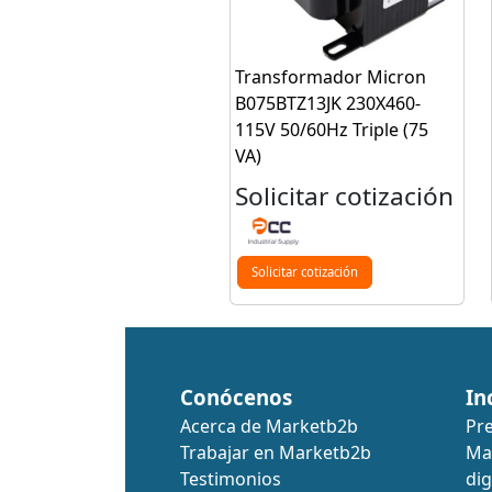
Transformador Micron
B075BTZ13JK 230X460-
115V 50/60Hz Triple (75
VA)
Solicitar cotización
Solicitar cotización
Conócenos
In
Acerca de Marketb2b
Pr
Trabajar en Marketb2b
Ma
Testimonios
dig