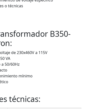
ientos de voltaje específico
es o técnicas
transformador B350-
ron:
oltaje de 230x460V a 115V
350 VA
 a 50/60Hz
acto
ntenimiento mínimo
ético
es técnicas: