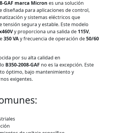
08-GAF marca Micron
es una solución
nte diseñada para aplicaciones de control,
matización y sistemas eléctricos que
 tensión segura y estable. Este modelo
x460V
y proporciona una salida de
115V
,
de
350 VA
y frecuencia de operación de
50/60
ida por su alta calidad en
elo
B350-2008-GAF
no es la excepción. Este
to óptimo, bajo mantenimiento y
rnos exigentes.
comunes:
triales
ación