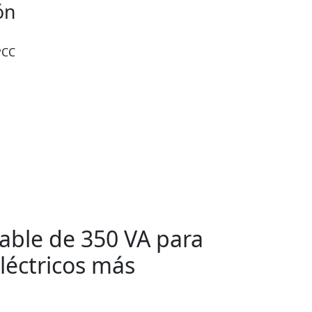
ón
CC
iable de 350 VA para
léctricos más