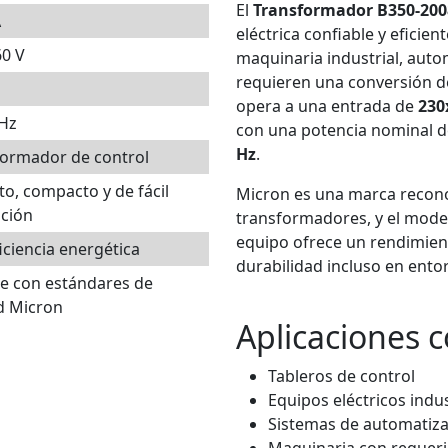
El
Transformador B350-20
A
eléctrica confiable y eficie
60 V
maquinaria industrial, auto
requieren una conversión de
opera a una entrada de
230
 Hz
con una potencia nominal 
Hz
.
formador de control
o, compacto y de fácil
Micron es una marca reconoc
ación
transformadores, y el mod
equipo ofrece un rendimien
ficiencia energética
durabilidad incluso en ento
e con estándares de
d Micron
Aplicaciones 
Tableros de control
Equipos eléctricos indus
Sistemas de automatiz